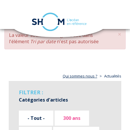
Panneau de gestion des cookies
Toggle
navigation
Aller
×
MESSAGE
La valeur soumise
changed DESC
dans
au
D'ERREUR
l'élément
Tri par date
n'est pas autorisée
contenu
principal
Qui sommes nous ?
Actualités
FILTRER :
Catégories d'articles
- Tout -
300 ans