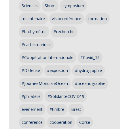
Sciences
Shom
symposium
tricentenaire
visioconférence
formation
#bathymétrie
#recherche
#cartesmarines
#CoopérationInternationale
#Covid_19
#Défense
#expostion
#hydrographie
#JourneeMondialeOcean
#océanographie
#philatélie
#SolidariteCOVID19
événement
#timbre
Brest
conférence
coopération
Corse