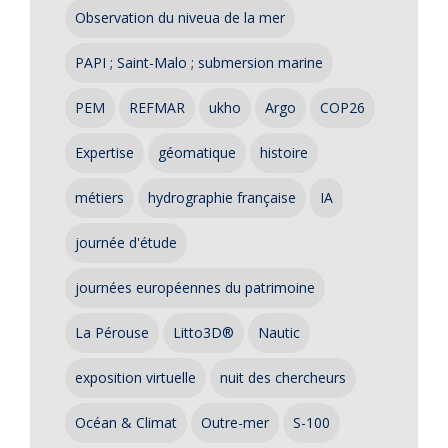
Observation du niveua de la mer
PAPI ; Saint-Malo ; submersion marine
PEM
REFMAR
ukho
Argo
COP26
Expertise
géomatique
histoire
métiers
hydrographie française
IA
journée d'étude
journées européennes du patrimoine
La Pérouse
Litto3D®
Nautic
exposition virtuelle
nuit des chercheurs
Océan & Climat
Outre-mer
S-100