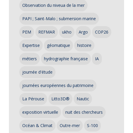
Observation du niveua de la mer
PAPI ; Saint-Malo ; submersion marine
PEM
REFMAR
ukho
Argo
COP26
Expertise
géomatique
histoire
métiers
hydrographie française
IA
journée d'étude
journées européennes du patrimoine
La Pérouse
Litto3D®
Nautic
exposition virtuelle
nuit des chercheurs
Océan & Climat
Outre-mer
S-100