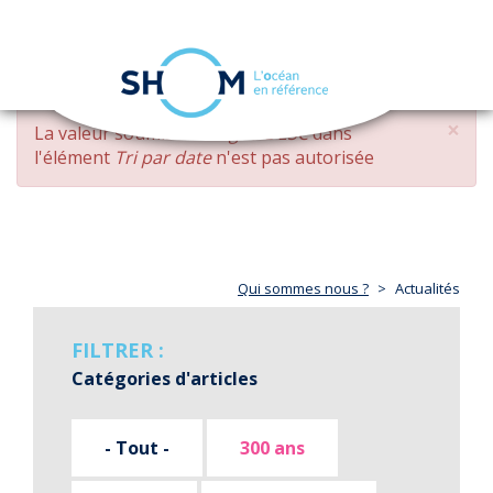
Panneau de gestion des cookies
Toggle
navigation
Aller
×
MESSAGE
La valeur soumise
changed DESC
dans
au
D'ERREUR
l'élément
Tri par date
n'est pas autorisée
contenu
principal
Qui sommes nous ?
Actualités
FILTRER :
Catégories d'articles
- Tout -
300 ans