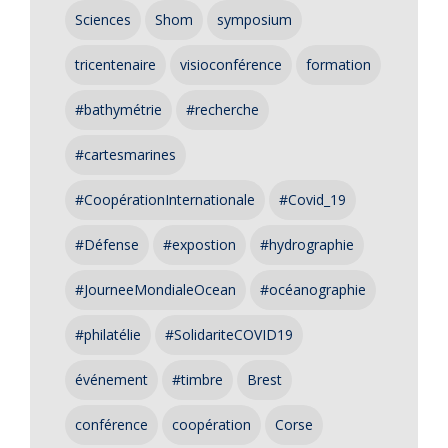
Sciences
Shom
symposium
tricentenaire
visioconférence
formation
#bathymétrie
#recherche
#cartesmarines
#CoopérationInternationale
#Covid_19
#Défense
#expostion
#hydrographie
#JourneeMondialeOcean
#océanographie
#philatélie
#SolidariteCOVID19
événement
#timbre
Brest
conférence
coopération
Corse