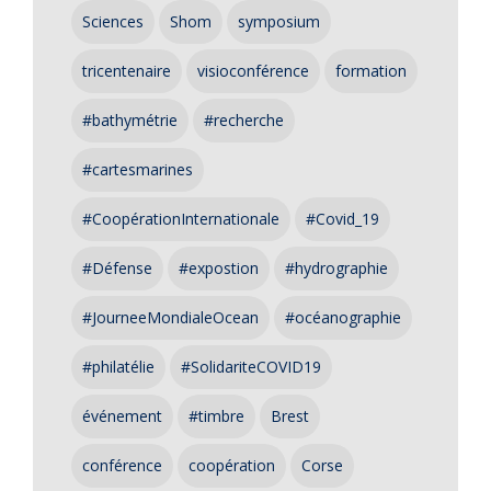
Sciences
Shom
symposium
tricentenaire
visioconférence
formation
#bathymétrie
#recherche
#cartesmarines
#CoopérationInternationale
#Covid_19
#Défense
#expostion
#hydrographie
#JourneeMondialeOcean
#océanographie
#philatélie
#SolidariteCOVID19
événement
#timbre
Brest
conférence
coopération
Corse