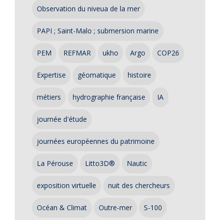
Observation du niveua de la mer
PAPI ; Saint-Malo ; submersion marine
PEM
REFMAR
ukho
Argo
COP26
Expertise
géomatique
histoire
métiers
hydrographie française
IA
journée d'étude
journées européennes du patrimoine
La Pérouse
Litto3D®
Nautic
exposition virtuelle
nuit des chercheurs
Océan & Climat
Outre-mer
S-100