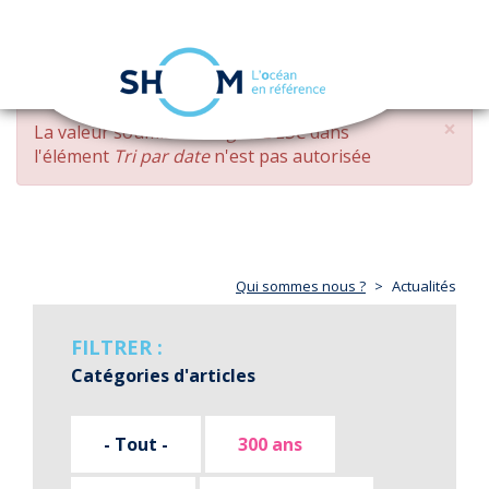
Panneau de gestion des cookies
Toggle
navigation
Aller
×
MESSAGE
La valeur soumise
changed DESC
dans
au
D'ERREUR
l'élément
Tri par date
n'est pas autorisée
contenu
principal
Qui sommes nous ?
Actualités
FILTRER :
Catégories d'articles
- Tout -
300 ans