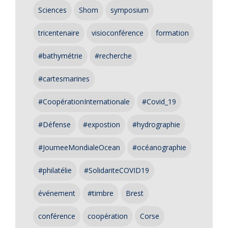
Sciences
Shom
symposium
tricentenaire
visioconférence
formation
#bathymétrie
#recherche
#cartesmarines
#CoopérationInternationale
#Covid_19
#Défense
#expostion
#hydrographie
#JourneeMondialeOcean
#océanographie
#philatélie
#SolidariteCOVID19
événement
#timbre
Brest
conférence
coopération
Corse