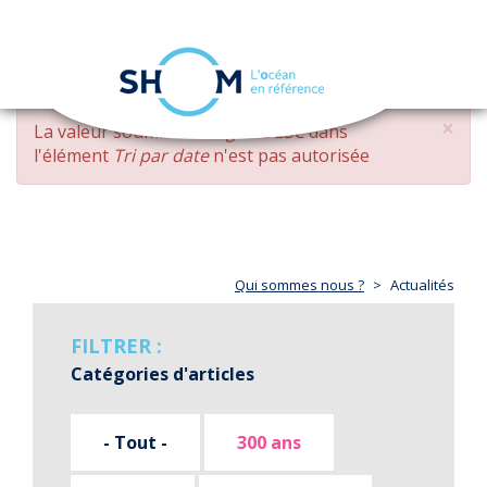
Panneau de gestion des cookies
Toggle
navigation
Aller
×
MESSAGE
La valeur soumise
changed DESC
dans
au
D'ERREUR
l'élément
Tri par date
n'est pas autorisée
contenu
principal
Qui sommes nous ?
Actualités
FILTRER :
Catégories d'articles
- Tout -
300 ans