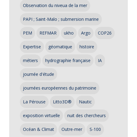
Observation du niveua de la mer
PAPI ; Saint-Malo ; submersion marine
PEM
REFMAR
ukho
Argo
COP26
Expertise
géomatique
histoire
métiers
hydrographie française
IA
journée d'étude
journées européennes du patrimoine
La Pérouse
Litto3D®
Nautic
exposition virtuelle
nuit des chercheurs
Océan & Climat
Outre-mer
S-100