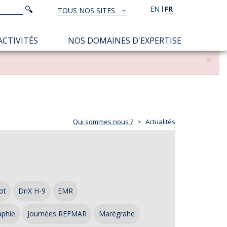
Rechercher
EN
FR
Rechercher
TOUS NOS SITES
TOUS
NOS
ACTIVITÉS
NOS DOMAINES D'EXPERTISE
SITES
×
Qui sommes nous ?
Actualités
ot
DriX H-9
EMR
aphie
Journées REFMAR
Marégrahe