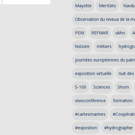
Mayotte
MerIGéo
Nav&
Observation du niveua de la m
PEM
REFMAR
ukho
A
histoire
métiers
hydrogra
journées européennes du patr
exposition virtuelle
nuit des
S-100
Sciences
Shom
visioconférence
formation
#cartesmarines
#Coopérati
#expostion
#hydrographie