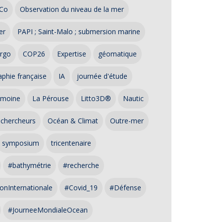
Co
Observation du niveau de la mer
er
PAPI ; Saint-Malo ; submersion marine
rgo
COP26
Expertise
géomatique
phie française
IA
journée d'étude
imoine
La Pérouse
Litto3D®
Nautic
 chercheurs
Océan & Climat
Outre-mer
symposium
tricentenaire
#bathymétrie
#recherche
onInternationale
#Covid_19
#Défense
#JourneeMondialeOcean