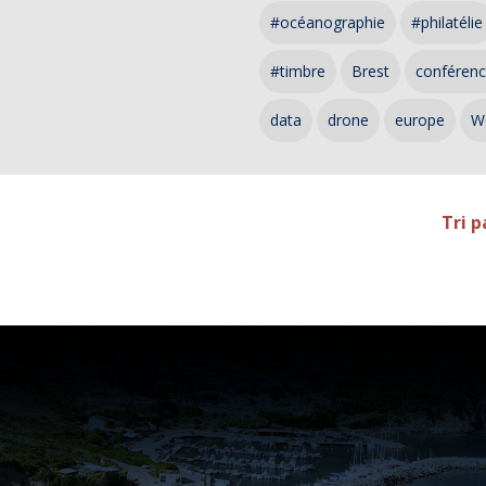
#océanographie
#philatélie
#timbre
Brest
conféren
data
drone
europe
W
Tri p