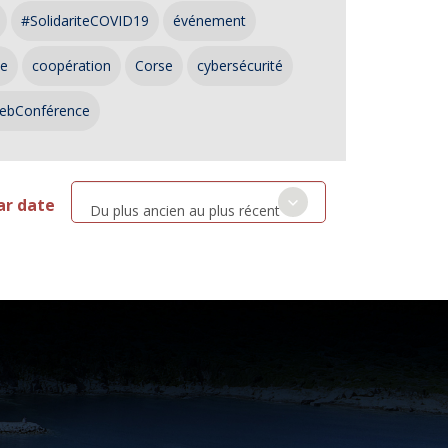
#SolidariteCOVID19
événement
ce
coopération
Corse
cybersécurité
ebConférence
ar date
Du plus ancien au plus récent