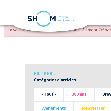
Panneau de gestion des cookies
Aller
MESSAGE
La valeur soumise
changed DESC
dans l'élément
Tri pa
au
D'ERREUR
contenu
principal
FILTRER :
Catégories d'articles
- Tout -
300 ans
Brè
Evénements
Newsletter