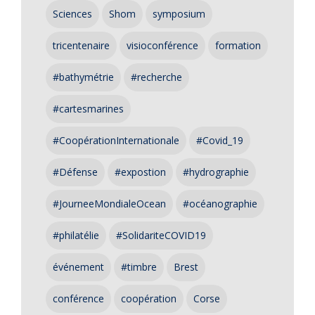
Sciences
Shom
symposium
tricentenaire
visioconférence
formation
#bathymétrie
#recherche
#cartesmarines
#CoopérationInternationale
#Covid_19
#Défense
#expostion
#hydrographie
#JourneeMondialeOcean
#océanographie
#philatélie
#SolidariteCOVID19
événement
#timbre
Brest
conférence
coopération
Corse