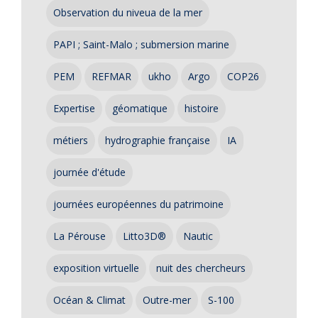
Observation du niveua de la mer
PAPI ; Saint-Malo ; submersion marine
PEM
REFMAR
ukho
Argo
COP26
Expertise
géomatique
histoire
métiers
hydrographie française
IA
journée d'étude
journées européennes du patrimoine
La Pérouse
Litto3D®
Nautic
exposition virtuelle
nuit des chercheurs
Océan & Climat
Outre-mer
S-100