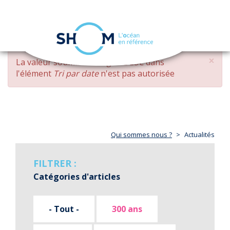
Panneau de gestion des cookies
Toggle
navigation
Aller
×
MESSAGE
La valeur soumise
changed DESC
dans
au
D'ERREUR
l'élément
Tri par date
n'est pas autorisée
contenu
principal
Qui sommes nous ?
Actualités
FILTRER :
Catégories d'articles
- Tout -
300 ans