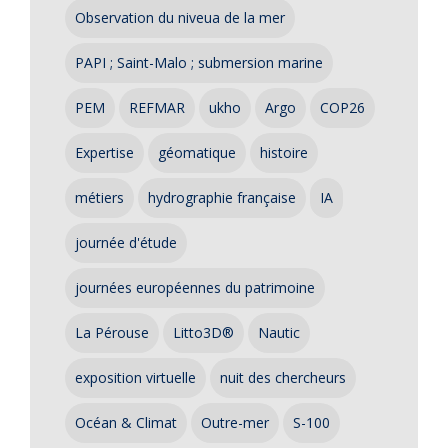
Observation du niveua de la mer
PAPI ; Saint-Malo ; submersion marine
PEM
REFMAR
ukho
Argo
COP26
Expertise
géomatique
histoire
métiers
hydrographie française
IA
journée d'étude
journées européennes du patrimoine
La Pérouse
Litto3D®
Nautic
exposition virtuelle
nuit des chercheurs
Océan & Climat
Outre-mer
S-100