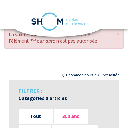
Panneau de gestion des cookies
Toggle
navigation
Aller
×
MESSAGE
La valeur soumise
changed DESC
dans
au
D'ERREUR
l'élément
Tri par date
n'est pas autorisée
contenu
principal
Qui sommes nous ?
Actualités
FILTRER :
Catégories d'articles
- Tout -
300 ans