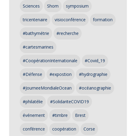
Sciences
Shom
symposium
tricentenaire
visioconférence
formation
#bathymétrie
#recherche
#cartesmarines
#CoopérationInternationale
#Covid_19
#Défense
#expostion
#hydrographie
#JourneeMondialeOcean
#océanographie
#philatélie
#SolidariteCOVID19
événement
#timbre
Brest
conférence
coopération
Corse