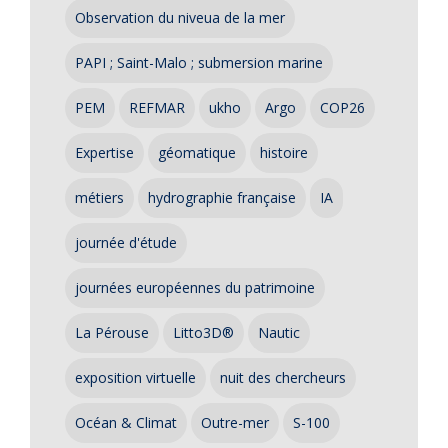
Observation du niveua de la mer
PAPI ; Saint-Malo ; submersion marine
PEM
REFMAR
ukho
Argo
COP26
Expertise
géomatique
histoire
métiers
hydrographie française
IA
journée d'étude
journées européennes du patrimoine
La Pérouse
Litto3D®
Nautic
exposition virtuelle
nuit des chercheurs
Océan & Climat
Outre-mer
S-100