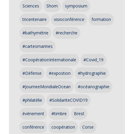
Sciences
Shom
symposium
tricentenaire
visioconférence
formation
#bathymétrie
#recherche
#cartesmarines
#CoopérationInternationale
#Covid_19
#Défense
#expostion
#hydrographie
#JourneeMondialeOcean
#océanographie
#philatélie
#SolidariteCOVID19
événement
#timbre
Brest
conférence
coopération
Corse