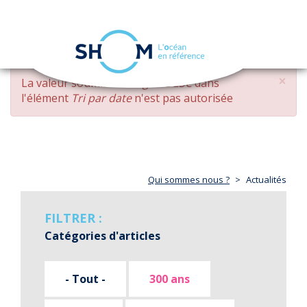
Panneau de gestion des cookies
Toggle
navigation
Aller
×
MESSAGE
La valeur soumise
changed DESC
dans
au
D'ERREUR
l'élément
Tri par date
n'est pas autorisée
contenu
principal
Qui sommes nous ?
Actualités
FILTRER :
Catégories d'articles
- Tout -
300 ans