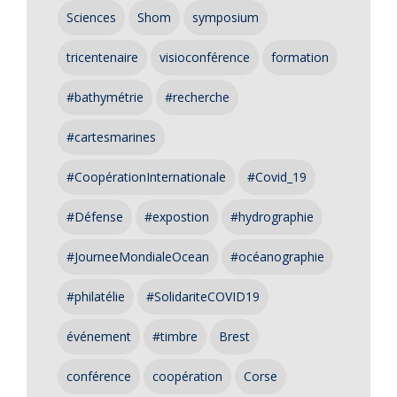
Sciences
Shom
symposium
tricentenaire
visioconférence
formation
#bathymétrie
#recherche
#cartesmarines
#CoopérationInternationale
#Covid_19
#Défense
#expostion
#hydrographie
#JourneeMondialeOcean
#océanographie
#philatélie
#SolidariteCOVID19
événement
#timbre
Brest
conférence
coopération
Corse