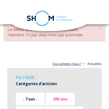
Panneau de gestion des cookies
Toggle
navigation
Aller
×
MESSAGE
La valeur soumise
changed DESC
dans
au
D'ERREUR
l'élément
Tri par date
n'est pas autorisée
contenu
principal
Qui sommes nous ?
Actualités
FILTRER :
Catégories d'articles
- Tout -
300 ans