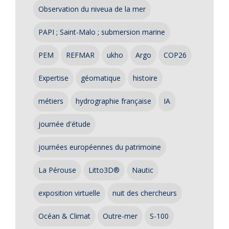
Observation du niveua de la mer
PAPI ; Saint-Malo ; submersion marine
PEM
REFMAR
ukho
Argo
COP26
Expertise
géomatique
histoire
métiers
hydrographie française
IA
journée d'étude
journées européennes du patrimoine
La Pérouse
Litto3D®
Nautic
exposition virtuelle
nuit des chercheurs
Océan & Climat
Outre-mer
S-100