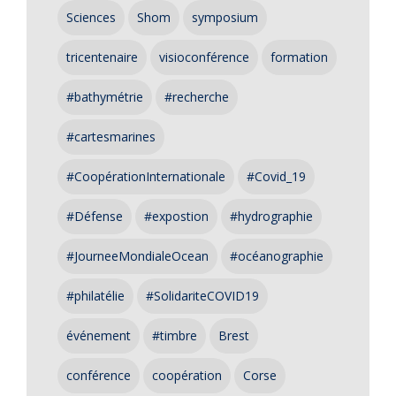
Sciences
Shom
symposium
tricentenaire
visioconférence
formation
#bathymétrie
#recherche
#cartesmarines
#CoopérationInternationale
#Covid_19
#Défense
#expostion
#hydrographie
#JourneeMondialeOcean
#océanographie
#philatélie
#SolidariteCOVID19
événement
#timbre
Brest
conférence
coopération
Corse