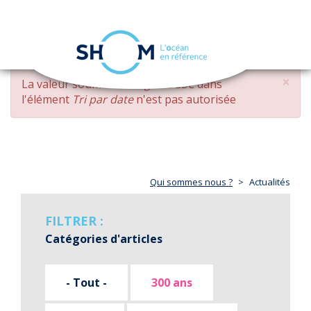
Panneau de gestion des cookies
Toggle
navigation
Aller
×
MESSAGE
La valeur soumise
changed DESC
dans
au
D'ERREUR
l'élément
Tri par date
n'est pas autorisée
contenu
principal
Qui sommes nous ?
Actualités
FILTRER :
Catégories d'articles
- Tout -
300 ans