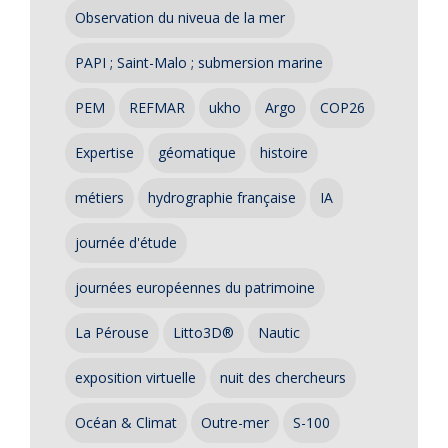
Observation du niveua de la mer
PAPI ; Saint-Malo ; submersion marine
PEM
REFMAR
ukho
Argo
COP26
Expertise
géomatique
histoire
métiers
hydrographie française
IA
journée d'étude
journées européennes du patrimoine
La Pérouse
Litto3D®
Nautic
exposition virtuelle
nuit des chercheurs
Océan & Climat
Outre-mer
S-100