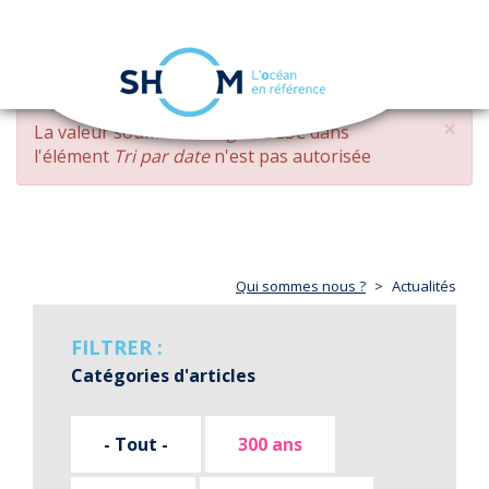
Panneau de gestion des cookies
Toggle
navigation
Aller
×
MESSAGE
La valeur soumise
changed DESC
dans
au
D'ERREUR
l'élément
Tri par date
n'est pas autorisée
contenu
principal
Qui sommes nous ?
Actualités
FILTRER :
Catégories d'articles
- Tout -
300 ans