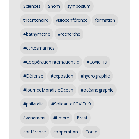
Sciences
Shom
symposium
tricentenaire
visioconférence
formation
#bathymétrie
#recherche
#cartesmarines
#CoopérationInternationale
#Covid_19
#Défense
#expostion
#hydrographie
#JourneeMondialeOcean
#océanographie
#philatélie
#SolidariteCOVID19
événement
#timbre
Brest
conférence
coopération
Corse