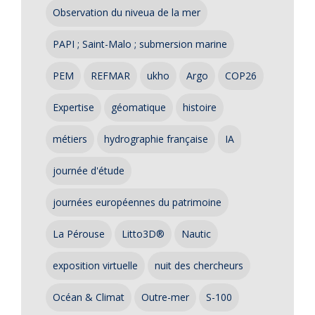
Observation du niveua de la mer
PAPI ; Saint-Malo ; submersion marine
PEM
REFMAR
ukho
Argo
COP26
Expertise
géomatique
histoire
métiers
hydrographie française
IA
journée d'étude
journées européennes du patrimoine
La Pérouse
Litto3D®
Nautic
exposition virtuelle
nuit des chercheurs
Océan & Climat
Outre-mer
S-100