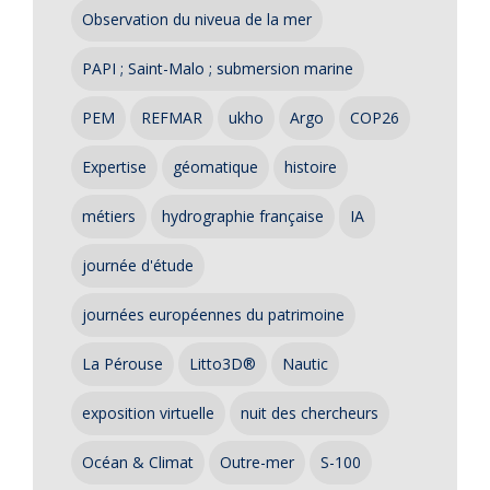
Observation du niveua de la mer
PAPI ; Saint-Malo ; submersion marine
PEM
REFMAR
ukho
Argo
COP26
Expertise
géomatique
histoire
métiers
hydrographie française
IA
journée d'étude
journées européennes du patrimoine
La Pérouse
Litto3D®
Nautic
exposition virtuelle
nuit des chercheurs
Océan & Climat
Outre-mer
S-100