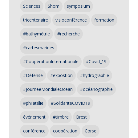
Sciences
Shom
symposium
tricentenaire
visioconférence
formation
#bathymétrie
#recherche
#cartesmarines
#CoopérationInternationale
#Covid_19
#Défense
#expostion
#hydrographie
#JourneeMondialeOcean
#océanographie
#philatélie
#SolidariteCOVID19
événement
#timbre
Brest
conférence
coopération
Corse