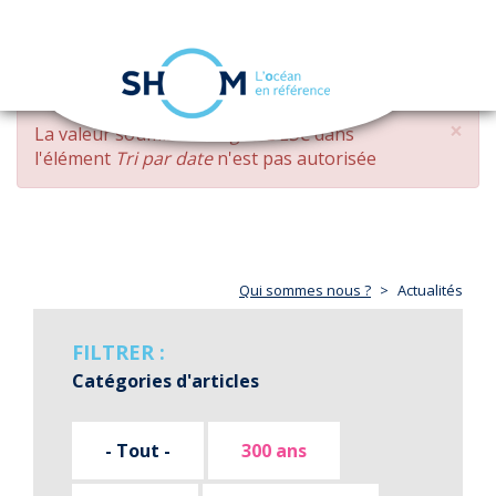
Panneau de gestion des cookies
Toggle
navigation
Aller
×
MESSAGE
La valeur soumise
changed DESC
dans
au
D'ERREUR
l'élément
Tri par date
n'est pas autorisée
contenu
principal
Qui sommes nous ?
Actualités
FILTRER :
Catégories d'articles
- Tout -
300 ans