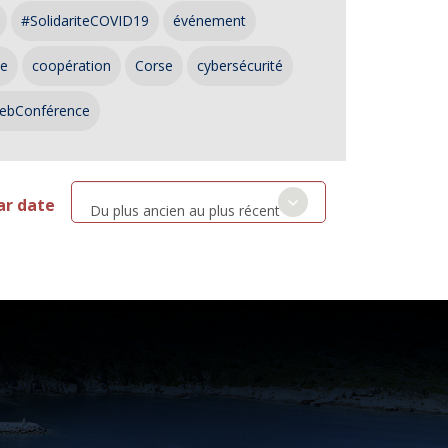
#SolidariteCOVID19
événement
ce
coopération
Corse
cybersécurité
ebConférence
ar date
Du plus ancien au plus récent