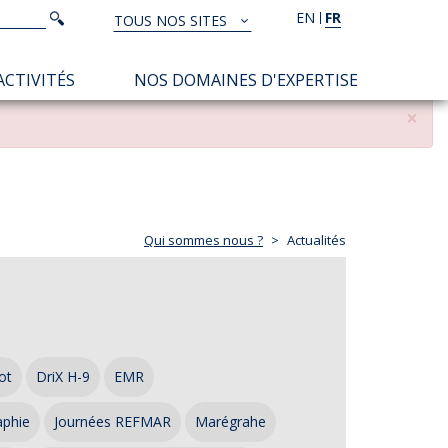
Rechercher
EN
FR
Rechercher
TOUS NOS SITES
TOUS
NOS
ACTIVITÉS
NOS DOMAINES D'EXPERTISE
SITES
×
Qui sommes nous ?
Actualités
ot
DriX H-9
EMR
aphie
Journées REFMAR
Marégrahe