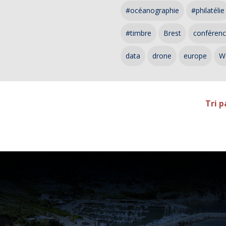
#océanographie
#philatélie
#timbre
Brest
conféren
data
drone
europe
W
Tri p