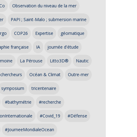
Co
Observation du niveau de la mer
er
PAPI ; Saint-Malo ; submersion marine
rgo
COP26
Expertise
géomatique
phie française
IA
journée d'étude
imoine
La Pérouse
Litto3D®
Nautic
 chercheurs
Océan & Climat
Outre-mer
symposium
tricentenaire
#bathymétrie
#recherche
onInternationale
#Covid_19
#Défense
#JourneeMondialeOcean