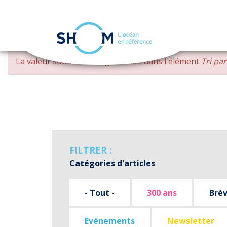
Panneau de gestion des cookies
Aller
MESSAGE
La valeur soumise
changed DESC
dans l'élément
Tri pa
au
D'ERREUR
contenu
principal
FILTRER :
Catégories d'articles
- Tout -
300 ans
Brè
Evénements
Newsletter