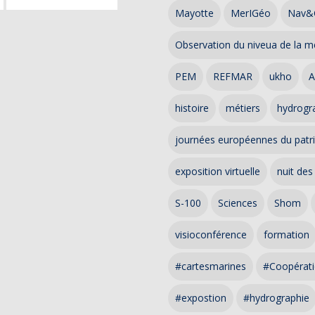
Mayotte
MerIGéo
Nav&
Observation du niveua de la m
PEM
REFMAR
ukho
A
histoire
métiers
hydrogra
journées européennes du patr
exposition virtuelle
nuit des
S-100
Sciences
Shom
visioconférence
formation
#cartesmarines
#Coopérati
#expostion
#hydrographie