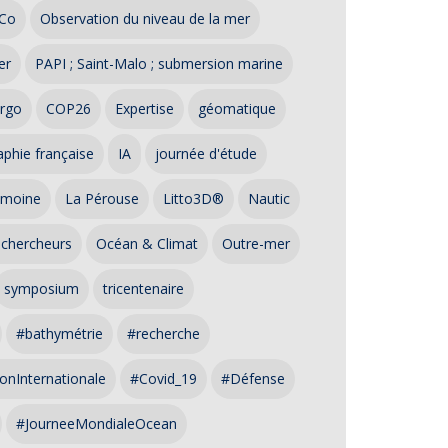
Co
Observation du niveau de la mer
er
PAPI ; Saint-Malo ; submersion marine
rgo
COP26
Expertise
géomatique
phie française
IA
journée d'étude
imoine
La Pérouse
Litto3D®
Nautic
 chercheurs
Océan & Climat
Outre-mer
symposium
tricentenaire
#bathymétrie
#recherche
onInternationale
#Covid_19
#Défense
#JourneeMondialeOcean