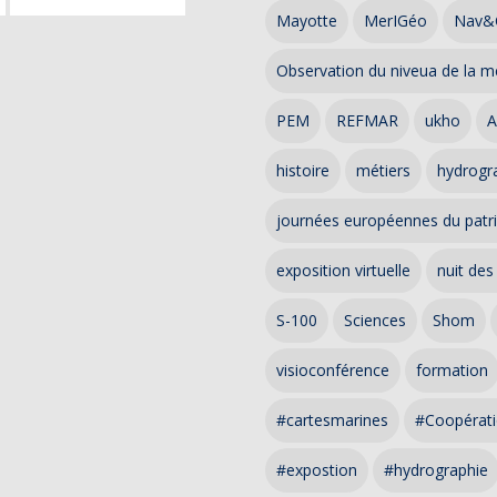
Mayotte
MerIGéo
Nav&
Observation du niveua de la m
PEM
REFMAR
ukho
A
histoire
métiers
hydrogra
journées européennes du patr
exposition virtuelle
nuit des
S-100
Sciences
Shom
visioconférence
formation
#cartesmarines
#Coopérati
#expostion
#hydrographie