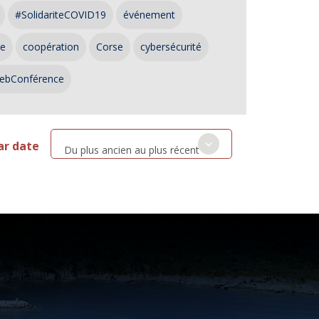
#SolidariteCOVID19
événement
ce
coopération
Corse
cybersécurité
ebConférence
ar date
Du plus ancien au plus récent