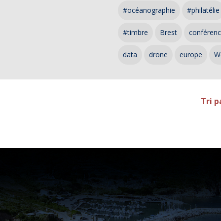
#océanographie
#philatélie
#timbre
Brest
conféren
data
drone
europe
W
Tri p