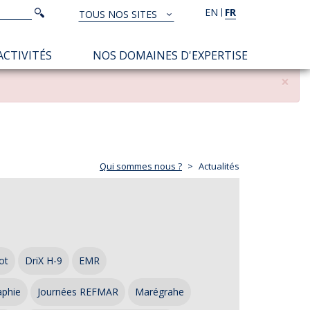
Rechercher
EN
FR
Rechercher
TOUS NOS SITES
TOUS
NOS
ACTIVITÉS
NOS DOMAINES D'EXPERTISE
SITES
×
Qui sommes nous ?
Actualités
ot
DriX H-9
EMR
aphie
Journées REFMAR
Marégrahe