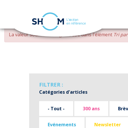
Panneau de gestion des cookies
Aller
MESSAGE
La valeur soumise
changed DESC
dans l'élément
Tri pa
au
D'ERREUR
contenu
principal
FILTRER :
Catégories d'articles
- Tout -
300 ans
Brè
Evénements
Newsletter