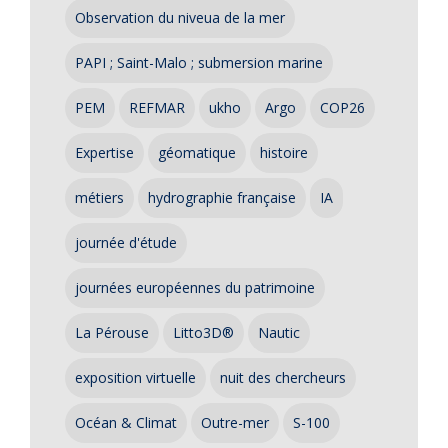
Observation du niveua de la mer
PAPI ; Saint-Malo ; submersion marine
PEM
REFMAR
ukho
Argo
COP26
Expertise
géomatique
histoire
métiers
hydrographie française
IA
journée d'étude
journées européennes du patrimoine
La Pérouse
Litto3D®
Nautic
exposition virtuelle
nuit des chercheurs
Océan & Climat
Outre-mer
S-100