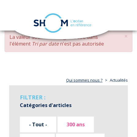
Panneau de gestion des cookies
Toggle
navigation
Aller
×
MESSAGE
La valeur soumise
changed DESC
dans
au
D'ERREUR
l'élément
Tri par date
n'est pas autorisée
contenu
principal
Qui sommes nous ?
Actualités
FILTRER :
Catégories d'articles
- Tout -
300 ans