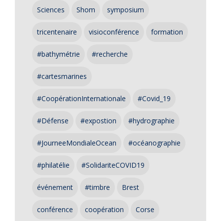
Sciences
Shom
symposium
tricentenaire
visioconférence
formation
#bathymétrie
#recherche
#cartesmarines
#CoopérationInternationale
#Covid_19
#Défense
#expostion
#hydrographie
#JourneeMondialeOcean
#océanographie
#philatélie
#SolidariteCOVID19
événement
#timbre
Brest
conférence
coopération
Corse