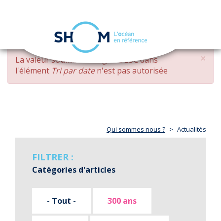
Panneau de gestion des cookies
Toggle
navigation
Aller
×
MESSAGE
La valeur soumise
changed DESC
dans
au
D'ERREUR
l'élément
Tri par date
n'est pas autorisée
contenu
principal
Qui sommes nous ?
Actualités
FILTRER :
Catégories d'articles
- Tout -
300 ans