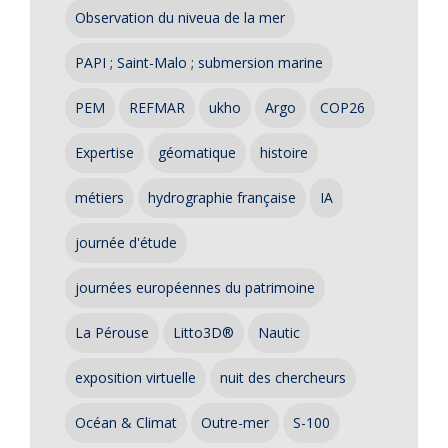
Observation du niveua de la mer
PAPI ; Saint-Malo ; submersion marine
PEM
REFMAR
ukho
Argo
COP26
Expertise
géomatique
histoire
métiers
hydrographie française
IA
journée d'étude
journées européennes du patrimoine
La Pérouse
Litto3D®
Nautic
exposition virtuelle
nuit des chercheurs
Océan & Climat
Outre-mer
S-100