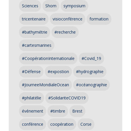
Sciences
Shom
symposium
tricentenaire
visioconférence
formation
#bathymétrie
#recherche
#cartesmarines
#CoopérationInternationale
#Covid_19
#Défense
#expostion
#hydrographie
#JourneeMondialeOcean
#océanographie
#philatélie
#SolidariteCOVID19
événement
#timbre
Brest
conférence
coopération
Corse