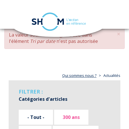
Panneau de gestion des cookies
Toggle
navigation
Aller
×
MESSAGE
La valeur soumise
changed DESC
dans
au
D'ERREUR
l'élément
Tri par date
n'est pas autorisée
contenu
principal
Qui sommes nous ?
Actualités
FILTRER :
Catégories d'articles
- Tout -
300 ans