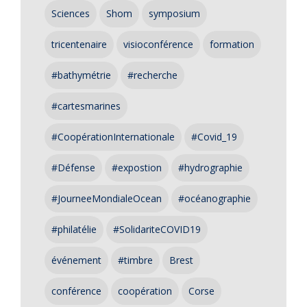
Sciences
Shom
symposium
tricentenaire
visioconférence
formation
#bathymétrie
#recherche
#cartesmarines
#CoopérationInternationale
#Covid_19
#Défense
#expostion
#hydrographie
#JourneeMondialeOcean
#océanographie
#philatélie
#SolidariteCOVID19
événement
#timbre
Brest
conférence
coopération
Corse