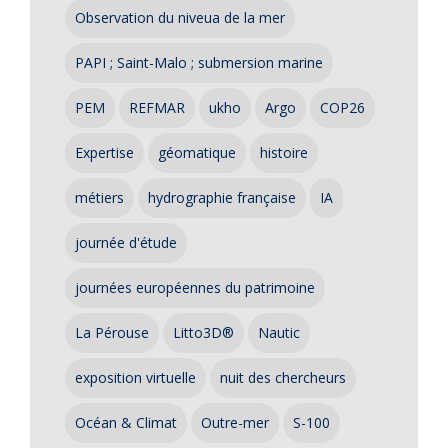
Observation du niveua de la mer
PAPI ; Saint-Malo ; submersion marine
PEM
REFMAR
ukho
Argo
COP26
Expertise
géomatique
histoire
métiers
hydrographie française
IA
journée d'étude
journées européennes du patrimoine
La Pérouse
Litto3D®
Nautic
exposition virtuelle
nuit des chercheurs
Océan & Climat
Outre-mer
S-100