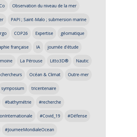
Co
Observation du niveau de la mer
er
PAPI ; Saint-Malo ; submersion marine
rgo
COP26
Expertise
géomatique
phie française
IA
journée d'étude
imoine
La Pérouse
Litto3D®
Nautic
 chercheurs
Océan & Climat
Outre-mer
symposium
tricentenaire
#bathymétrie
#recherche
onInternationale
#Covid_19
#Défense
#JourneeMondialeOcean