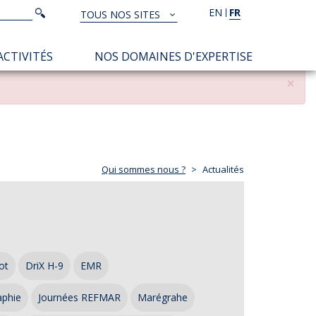
Rechercher
EN
FR
Rechercher
TOUS NOS SITES
TOUS
NOS
ACTIVITÉS
NOS DOMAINES D'EXPERTISE
SITES
×
Qui sommes nous ?
Actualités
ot
DriX H-9
EMR
aphie
Journées REFMAR
Marégrahe