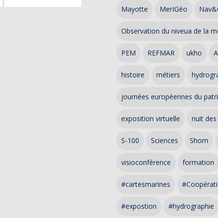
Mayotte
MerIGéo
Nav&
Observation du niveua de la m
PEM
REFMAR
ukho
A
histoire
métiers
hydrogra
journées européennes du patr
exposition virtuelle
nuit des
S-100
Sciences
Shom
visioconférence
formation
#cartesmarines
#Coopérati
#expostion
#hydrographie