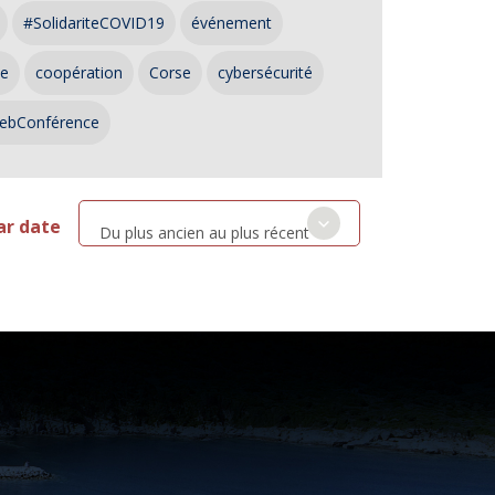
#SolidariteCOVID19
événement
ce
coopération
Corse
cybersécurité
ebConférence
ar date
Du plus ancien au plus récent