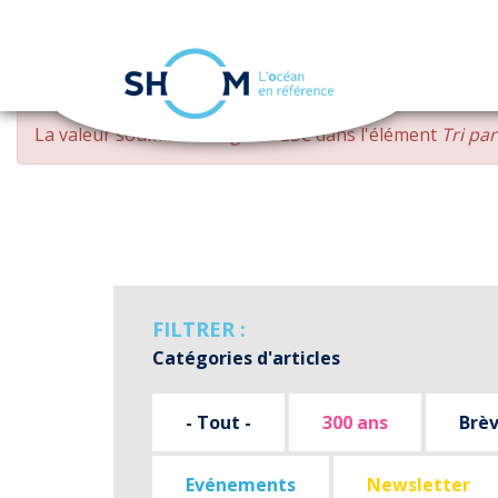
Panneau de gestion des cookies
Aller
MESSAGE
La valeur soumise
changed DESC
dans l'élément
Tri pa
au
D'ERREUR
contenu
principal
FILTRER :
Catégories d'articles
- Tout -
300 ans
Brè
Evénements
Newsletter