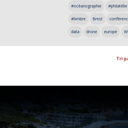
#océanographie
#philatélie
#timbre
Brest
conféren
data
drone
europe
W
Tri p