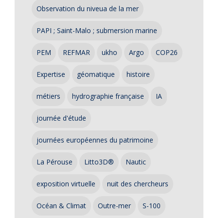
Observation du niveua de la mer
PAPI ; Saint-Malo ; submersion marine
PEM
REFMAR
ukho
Argo
COP26
Expertise
géomatique
histoire
métiers
hydrographie française
IA
journée d'étude
journées européennes du patrimoine
La Pérouse
Litto3D®
Nautic
exposition virtuelle
nuit des chercheurs
Océan & Climat
Outre-mer
S-100