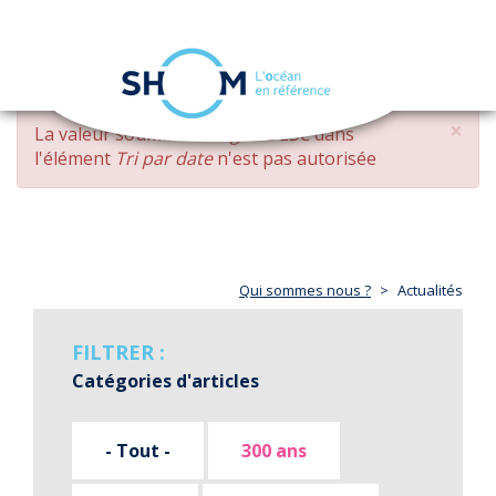
Panneau de gestion des cookies
Toggle
navigation
Aller
×
MESSAGE
La valeur soumise
changed DESC
dans
au
D'ERREUR
l'élément
Tri par date
n'est pas autorisée
contenu
principal
Qui sommes nous ?
Actualités
FILTRER :
Catégories d'articles
- Tout -
300 ans