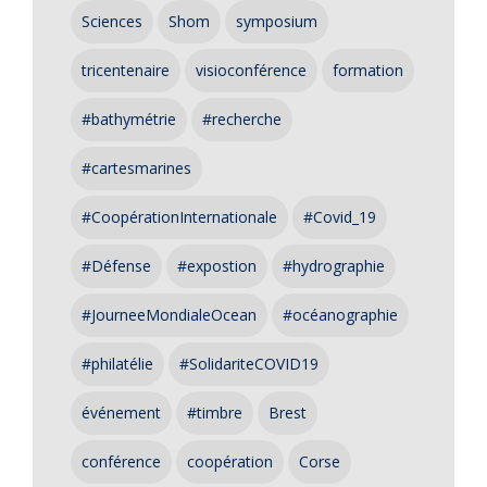
Sciences
Shom
symposium
tricentenaire
visioconférence
formation
#bathymétrie
#recherche
#cartesmarines
#CoopérationInternationale
#Covid_19
#Défense
#expostion
#hydrographie
#JourneeMondialeOcean
#océanographie
#philatélie
#SolidariteCOVID19
événement
#timbre
Brest
conférence
coopération
Corse