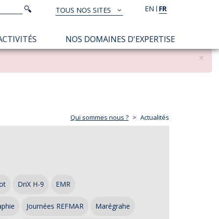
Rechercher
EN
FR
Rechercher
TOUS NOS SITES
TOUS
NOS
ACTIVITÉS
NOS DOMAINES D'EXPERTISE
SITES
×
Qui sommes nous ?
Actualités
ot
DriX H-9
EMR
aphie
Journées REFMAR
Marégrahe