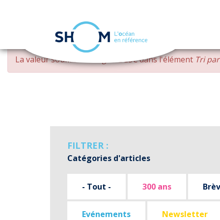
Panneau de gestion des cookies
Aller
MESSAGE
La valeur soumise
changed DESC
dans l'élément
Tri pa
au
D'ERREUR
contenu
principal
FILTRER :
Catégories d'articles
- Tout -
300 ans
Brè
Evénements
Newsletter