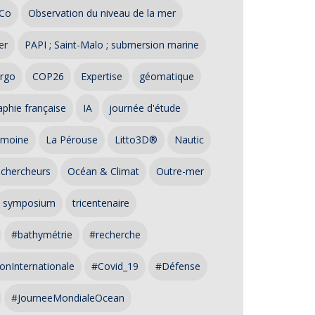
Co
Observation du niveau de la mer
er
PAPI ; Saint-Malo ; submersion marine
rgo
COP26
Expertise
géomatique
phie française
IA
journée d'étude
imoine
La Pérouse
Litto3D®
Nautic
 chercheurs
Océan & Climat
Outre-mer
symposium
tricentenaire
#bathymétrie
#recherche
onInternationale
#Covid_19
#Défense
#JourneeMondialeOcean