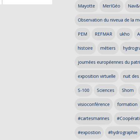
Mayotte
MerIGéo
Nav&
Observation du niveua de la m
PEM
REFMAR
ukho
A
histoire
métiers
hydrogra
journées européennes du patr
exposition virtuelle
nuit des
S-100
Sciences
Shom
visioconférence
formation
#cartesmarines
#Coopérati
#expostion
#hydrographie