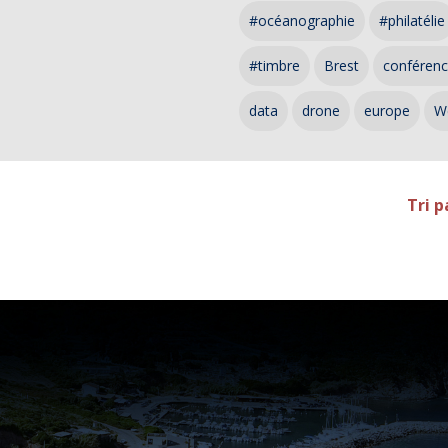
#océanographie
#philatélie
#timbre
Brest
conféren
data
drone
europe
W
Tri p