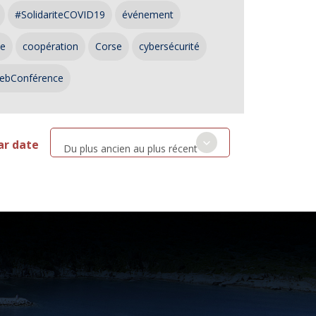
#SolidariteCOVID19
événement
ce
coopération
Corse
cybersécurité
ebConférence
ar date
Du plus ancien au plus récent