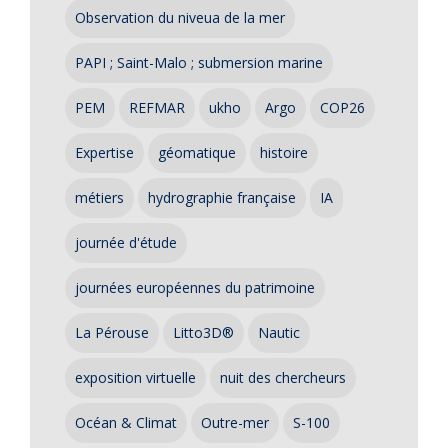
Observation du niveua de la mer
PAPI ; Saint-Malo ; submersion marine
PEM
REFMAR
ukho
Argo
COP26
Expertise
géomatique
histoire
métiers
hydrographie française
IA
journée d'étude
journées européennes du patrimoine
La Pérouse
Litto3D®
Nautic
exposition virtuelle
nuit des chercheurs
Océan & Climat
Outre-mer
S-100