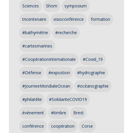
Sciences
Shom
symposium
tricentenaire
visioconférence
formation
#bathymétrie
#recherche
#cartesmarines
#CoopérationInternationale
#Covid_19
#Défense
#expostion
#hydrographie
#JourneeMondialeOcean
#océanographie
#philatélie
#SolidariteCOVID19
événement
#timbre
Brest
conférence
coopération
Corse