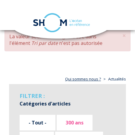
Panneau de gestion des cookies
Toggle
navigation
Aller
×
MESSAGE
La valeur soumise
changed DESC
dans
au
D'ERREUR
l'élément
Tri par date
n'est pas autorisée
contenu
principal
Qui sommes nous ?
Actualités
FILTRER :
Catégories d'articles
- Tout -
300 ans