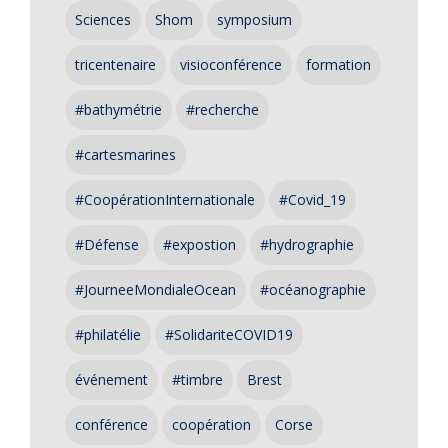
Sciences
Shom
symposium
tricentenaire
visioconférence
formation
#bathymétrie
#recherche
#cartesmarines
#CoopérationInternationale
#Covid_19
#Défense
#expostion
#hydrographie
#JourneeMondialeOcean
#océanographie
#philatélie
#SolidariteCOVID19
événement
#timbre
Brest
conférence
coopération
Corse