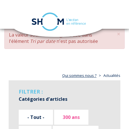
Panneau de gestion des cookies
Toggle
navigation
Aller
×
MESSAGE
La valeur soumise
changed DESC
dans
au
D'ERREUR
l'élément
Tri par date
n'est pas autorisée
contenu
principal
Qui sommes nous ?
Actualités
FILTRER :
Catégories d'articles
- Tout -
300 ans