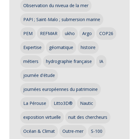
Observation du niveua de la mer
PAPI ; Saint-Malo ; submersion marine
PEM
REFMAR
ukho
Argo
COP26
Expertise
géomatique
histoire
métiers
hydrographie française
IA
journée d'étude
journées européennes du patrimoine
La Pérouse
Litto3D®
Nautic
exposition virtuelle
nuit des chercheurs
Océan & Climat
Outre-mer
S-100