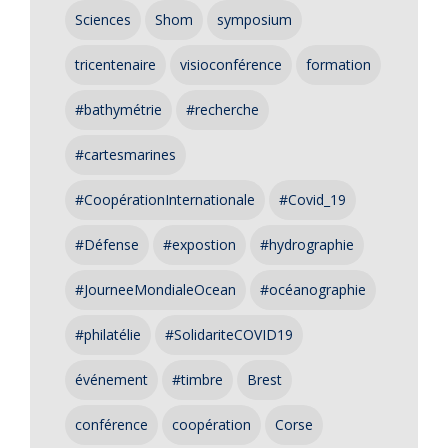
Sciences
Shom
symposium
tricentenaire
visioconférence
formation
#bathymétrie
#recherche
#cartesmarines
#CoopérationInternationale
#Covid_19
#Défense
#expostion
#hydrographie
#JourneeMondialeOcean
#océanographie
#philatélie
#SolidariteCOVID19
événement
#timbre
Brest
conférence
coopération
Corse