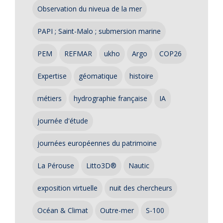
Observation du niveua de la mer
PAPI ; Saint-Malo ; submersion marine
PEM
REFMAR
ukho
Argo
COP26
Expertise
géomatique
histoire
métiers
hydrographie française
IA
journée d'étude
journées européennes du patrimoine
La Pérouse
Litto3D®
Nautic
exposition virtuelle
nuit des chercheurs
Océan & Climat
Outre-mer
S-100