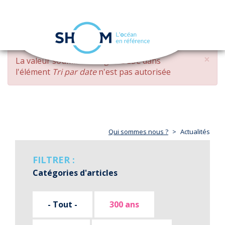
Panneau de gestion des cookies
Toggle
navigation
Aller
×
MESSAGE
La valeur soumise
changed DESC
dans
au
D'ERREUR
l'élément
Tri par date
n'est pas autorisée
contenu
principal
Qui sommes nous ?
Actualités
FILTRER :
Catégories d'articles
- Tout -
300 ans