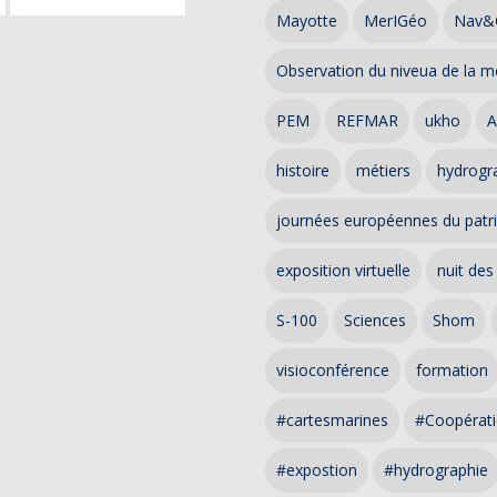
Mayotte
MerIGéo
Nav&
Observation du niveua de la m
PEM
REFMAR
ukho
A
histoire
métiers
hydrogra
journées européennes du patr
exposition virtuelle
nuit des
S-100
Sciences
Shom
visioconférence
formation
#cartesmarines
#Coopérati
#expostion
#hydrographie