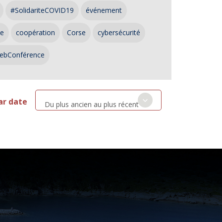
#SolidariteCOVID19
événement
ce
coopération
Corse
cybersécurité
ebConférence
ar date
Du plus ancien au plus récent