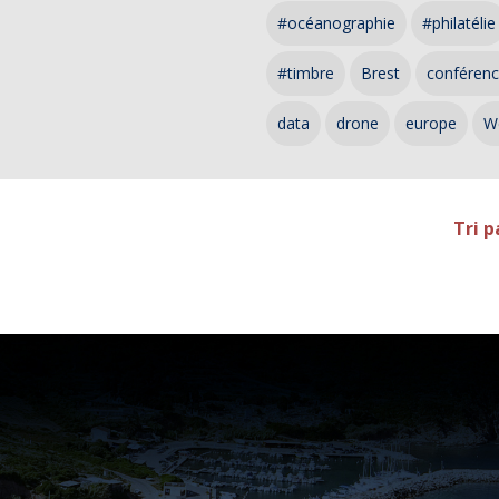
#océanographie
#philatélie
#timbre
Brest
conféren
data
drone
europe
W
Tri p