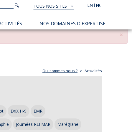
Rechercher
EN
FR
Rechercher
TOUS NOS SITES
TOUS
NOS
ACTIVITÉS
NOS DOMAINES D'EXPERTISE
SITES
×
Qui sommes nous ?
Actualités
ot
DriX H-9
EMR
aphie
Journées REFMAR
Marégrahe