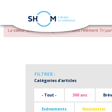
Panneau de gestion des cookies
Aller
MESSAGE
La valeur soumise
changed DESC
dans l'élément
Tri pa
au
D'ERREUR
contenu
principal
FILTRER :
Catégories d'articles
- Tout -
300 ans
Brè
Evénements
Newsletter