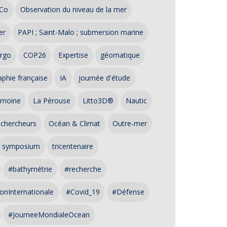
Co
Observation du niveau de la mer
er
PAPI ; Saint-Malo ; submersion marine
rgo
COP26
Expertise
géomatique
phie française
IA
journée d'étude
imoine
La Pérouse
Litto3D®
Nautic
 chercheurs
Océan & Climat
Outre-mer
symposium
tricentenaire
#bathymétrie
#recherche
onInternationale
#Covid_19
#Défense
#JourneeMondialeOcean