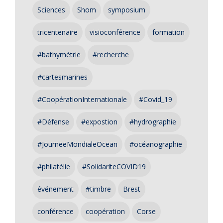
Sciences
Shom
symposium
tricentenaire
visioconférence
formation
#bathymétrie
#recherche
#cartesmarines
#CoopérationInternationale
#Covid_19
#Défense
#expostion
#hydrographie
#JourneeMondialeOcean
#océanographie
#philatélie
#SolidariteCOVID19
événement
#timbre
Brest
conférence
coopération
Corse