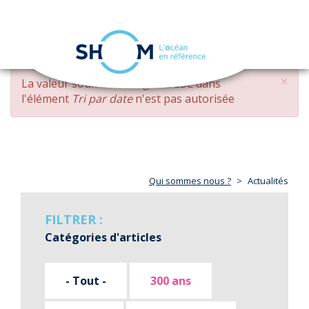
Panneau de gestion des cookies
Toggle
navigation
Aller
×
MESSAGE
La valeur soumise
changed DESC
dans
au
D'ERREUR
l'élément
Tri par date
n'est pas autorisée
contenu
principal
Qui sommes nous ?
Actualités
FILTRER :
Catégories d'articles
- Tout -
300 ans