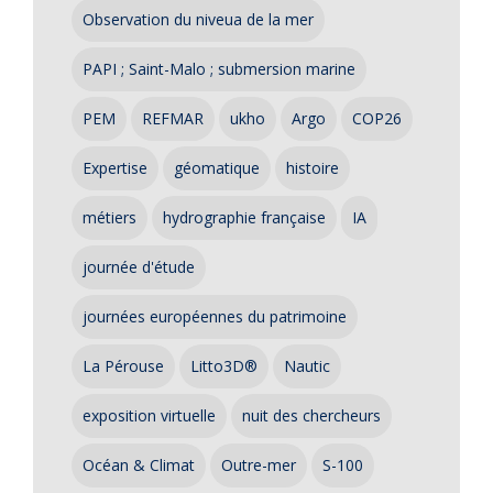
Observation du niveua de la mer
PAPI ; Saint-Malo ; submersion marine
PEM
REFMAR
ukho
Argo
COP26
Expertise
géomatique
histoire
métiers
hydrographie française
IA
journée d'étude
journées européennes du patrimoine
La Pérouse
Litto3D®
Nautic
exposition virtuelle
nuit des chercheurs
Océan & Climat
Outre-mer
S-100