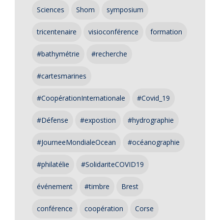
Sciences
Shom
symposium
tricentenaire
visioconférence
formation
#bathymétrie
#recherche
#cartesmarines
#CoopérationInternationale
#Covid_19
#Défense
#expostion
#hydrographie
#JourneeMondialeOcean
#océanographie
#philatélie
#SolidariteCOVID19
événement
#timbre
Brest
conférence
coopération
Corse