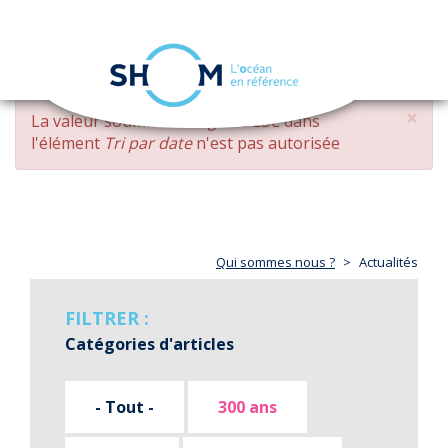
Panneau de gestion des cookies
Toggle
navigation
Aller
×
MESSAGE
La valeur soumise
changed DESC
dans
au
D'ERREUR
l'élément
Tri par date
n'est pas autorisée
contenu
principal
Qui sommes nous ?
Actualités
FILTRER :
Catégories d'articles
- Tout -
300 ans