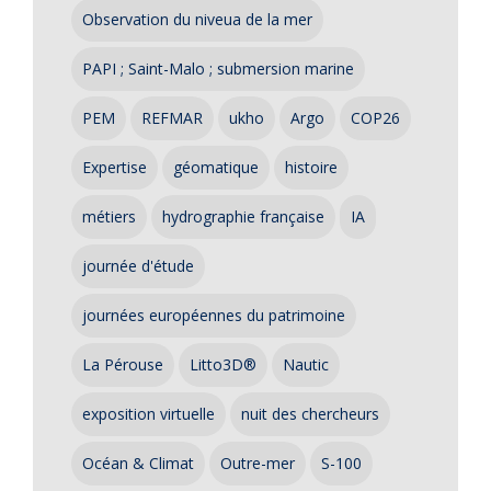
Observation du niveua de la mer
PAPI ; Saint-Malo ; submersion marine
PEM
REFMAR
ukho
Argo
COP26
Expertise
géomatique
histoire
métiers
hydrographie française
IA
journée d'étude
journées européennes du patrimoine
La Pérouse
Litto3D®
Nautic
exposition virtuelle
nuit des chercheurs
Océan & Climat
Outre-mer
S-100