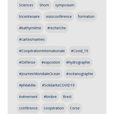
Sciences
Shom
symposium
tricentenaire
visioconférence
formation
#bathymétrie
#recherche
#cartesmarines
#CoopérationInternationale
#Covid_19
#Défense
#expostion
#hydrographie
#JourneeMondialeOcean
#océanographie
#philatélie
#SolidariteCOVID19
événement
#timbre
Brest
conférence
coopération
Corse