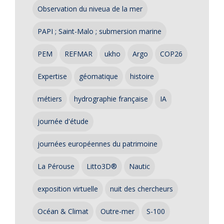
Observation du niveua de la mer
PAPI ; Saint-Malo ; submersion marine
PEM
REFMAR
ukho
Argo
COP26
Expertise
géomatique
histoire
métiers
hydrographie française
IA
journée d'étude
journées européennes du patrimoine
La Pérouse
Litto3D®
Nautic
exposition virtuelle
nuit des chercheurs
Océan & Climat
Outre-mer
S-100