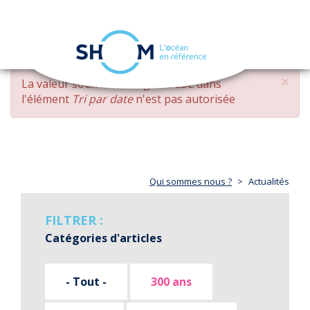
Panneau de gestion des cookies
Toggle
navigation
Aller
×
MESSAGE
La valeur soumise
changed DESC
dans
au
D'ERREUR
l'élément
Tri par date
n'est pas autorisée
contenu
principal
Qui sommes nous ?
Actualités
FILTRER :
Catégories d'articles
- Tout -
300 ans