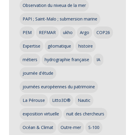
Observation du niveua de la mer
PAPI ; Saint-Malo ; submersion marine
PEM
REFMAR
ukho
Argo
COP26
Expertise
géomatique
histoire
métiers
hydrographie française
IA
journée d'étude
journées européennes du patrimoine
La Pérouse
Litto3D®
Nautic
exposition virtuelle
nuit des chercheurs
Océan & Climat
Outre-mer
S-100