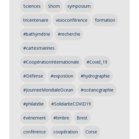
Sciences
Shom
symposium
tricentenaire
visioconférence
formation
#bathymétrie
#recherche
#cartesmarines
#CoopérationInternationale
#Covid_19
#Défense
#expostion
#hydrographie
#JourneeMondialeOcean
#océanographie
#philatélie
#SolidariteCOVID19
événement
#timbre
Brest
conférence
coopération
Corse