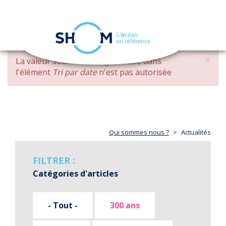
Panneau de gestion des cookies
Toggle
navigation
Aller
×
MESSAGE
La valeur soumise
changed DESC
dans
au
D'ERREUR
l'élément
Tri par date
n'est pas autorisée
contenu
principal
Qui sommes nous ?
Actualités
FILTRER :
Catégories d'articles
- Tout -
300 ans