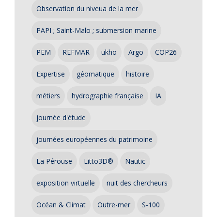
Observation du niveua de la mer
PAPI ; Saint-Malo ; submersion marine
PEM
REFMAR
ukho
Argo
COP26
Expertise
géomatique
histoire
métiers
hydrographie française
IA
journée d'étude
journées européennes du patrimoine
La Pérouse
Litto3D®
Nautic
exposition virtuelle
nuit des chercheurs
Océan & Climat
Outre-mer
S-100