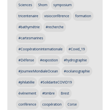
Sciences
Shom
symposium
tricentenaire
visioconférence
formation
#bathymétrie
#recherche
#cartesmarines
#CoopérationInternationale
#Covid_19
#Défense
#expostion
#hydrographie
#JourneeMondialeOcean
#océanographie
#philatélie
#SolidariteCOVID19
événement
#timbre
Brest
conférence
coopération
Corse