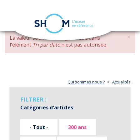
Panneau de gestion des cookies
Toggle
navigation
Aller
×
MESSAGE
La valeur soumise
changed DESC
dans
au
D'ERREUR
l'élément
Tri par date
n'est pas autorisée
contenu
principal
Qui sommes nous ?
Actualités
FILTRER :
Catégories d'articles
- Tout -
300 ans