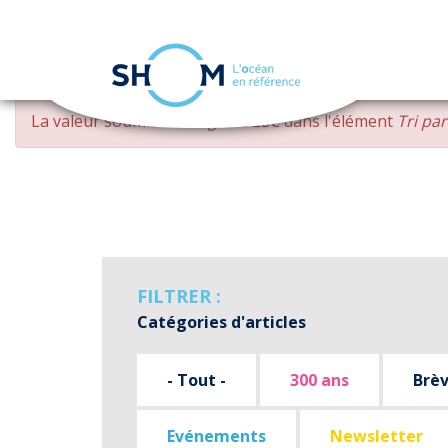
Panneau de gestion des cookies
Aller
MESSAGE
La valeur soumise
changed DESC
dans l'élément
Tri pa
au
D'ERREUR
contenu
principal
FILTRER :
Catégories d'articles
- Tout -
300 ans
Brè
Evénements
Newsletter