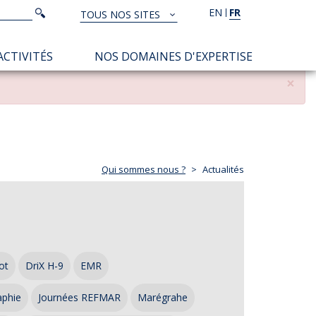
Rechercher
EN
FR
Rechercher
TOUS NOS SITES
TOUS
NOS
ACTIVITÉS
NOS DOMAINES D'EXPERTISE
SITES
×
Qui sommes nous ?
Actualités
ot
DriX H-9
EMR
aphie
Journées REFMAR
Marégrahe