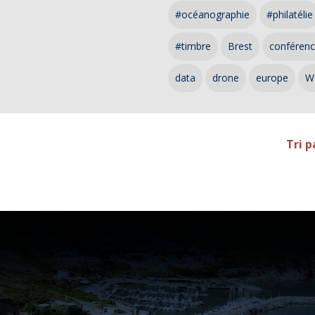
#océanographie
#philatélie
#timbre
Brest
conféren
data
drone
europe
W
Tri p