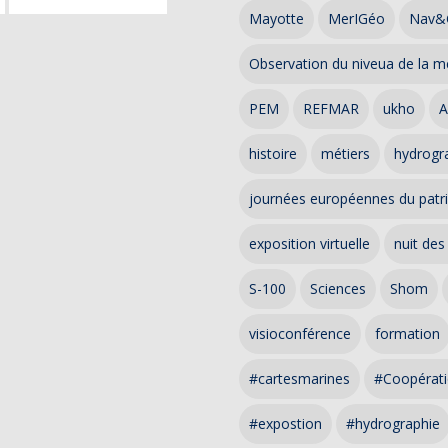
Mayotte
MerIGéo
Nav&
Observation du niveua de la m
PEM
REFMAR
ukho
A
histoire
métiers
hydrogra
journées européennes du patr
exposition virtuelle
nuit des
S-100
Sciences
Shom
visioconférence
formation
#cartesmarines
#Coopérati
#expostion
#hydrographie