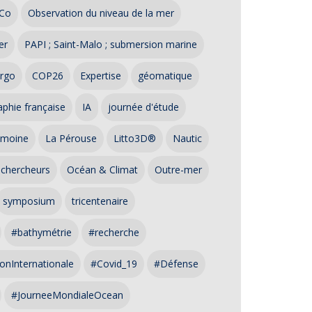
Co
Observation du niveau de la mer
er
PAPI ; Saint-Malo ; submersion marine
rgo
COP26
Expertise
géomatique
phie française
IA
journée d'étude
imoine
La Pérouse
Litto3D®
Nautic
 chercheurs
Océan & Climat
Outre-mer
symposium
tricentenaire
#bathymétrie
#recherche
onInternationale
#Covid_19
#Défense
#JourneeMondialeOcean