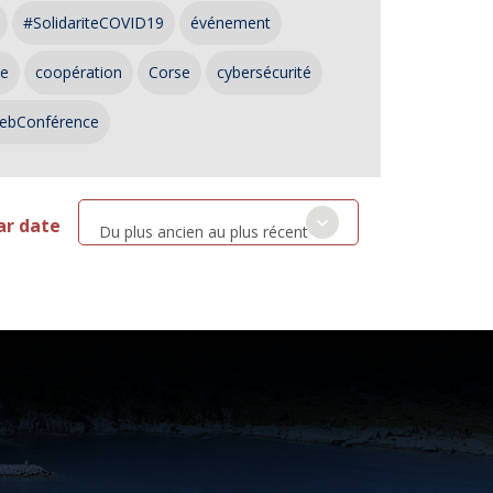
#SolidariteCOVID19
événement
ce
coopération
Corse
cybersécurité
ebConférence
ar date
Du plus ancien au plus récent