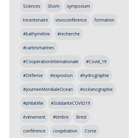
Sciences
Shom
symposium
tricentenaire
visioconférence
formation
#bathymétrie
#recherche
#cartesmarines
#CoopérationInternationale
#Covid_19
#Défense
#expostion
#hydrographie
#JourneeMondialeOcean
#océanographie
#philatélie
#SolidariteCOVID19
événement
#timbre
Brest
conférence
coopération
Corse