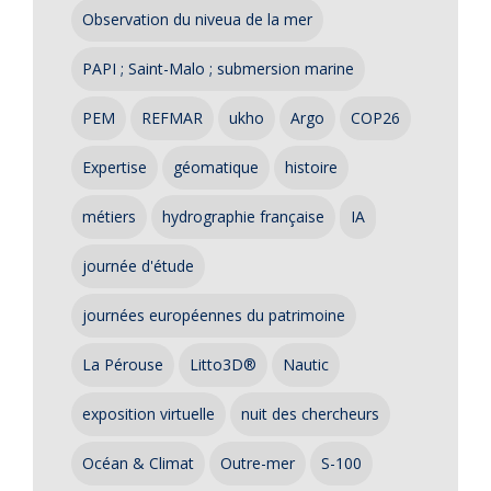
Observation du niveua de la mer
PAPI ; Saint-Malo ; submersion marine
PEM
REFMAR
ukho
Argo
COP26
Expertise
géomatique
histoire
métiers
hydrographie française
IA
journée d'étude
journées européennes du patrimoine
La Pérouse
Litto3D®
Nautic
exposition virtuelle
nuit des chercheurs
Océan & Climat
Outre-mer
S-100