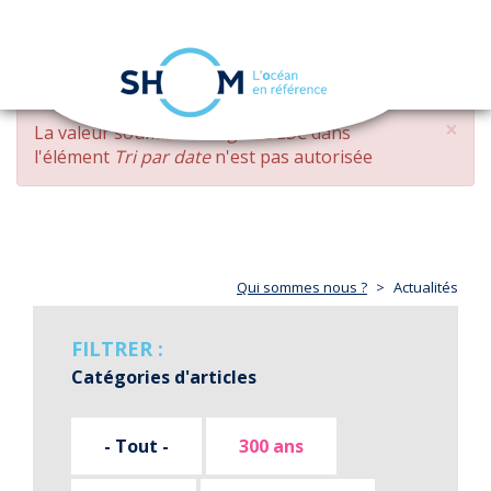
Panneau de gestion des cookies
Toggle
navigation
Aller
×
MESSAGE
La valeur soumise
changed DESC
dans
au
D'ERREUR
l'élément
Tri par date
n'est pas autorisée
contenu
principal
Qui sommes nous ?
Actualités
FILTRER :
Catégories d'articles
- Tout -
300 ans