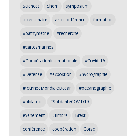
Sciences
Shom
symposium
tricentenaire
visioconférence
formation
#bathymétrie
#recherche
#cartesmarines
#CoopérationInternationale
#Covid_19
#Défense
#expostion
#hydrographie
#JourneeMondialeOcean
#océanographie
#philatélie
#SolidariteCOVID19
événement
#timbre
Brest
conférence
coopération
Corse