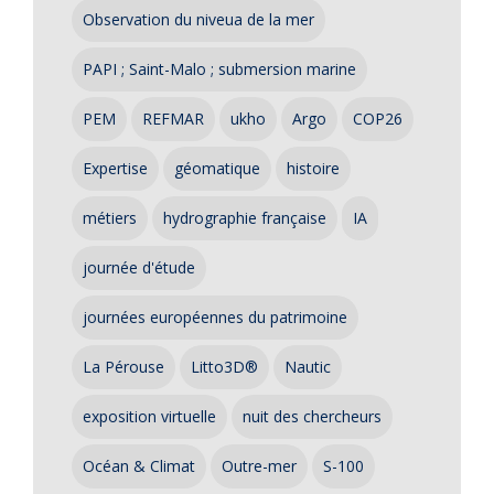
Observation du niveua de la mer
PAPI ; Saint-Malo ; submersion marine
PEM
REFMAR
ukho
Argo
COP26
Expertise
géomatique
histoire
métiers
hydrographie française
IA
journée d'étude
journées européennes du patrimoine
La Pérouse
Litto3D®
Nautic
exposition virtuelle
nuit des chercheurs
Océan & Climat
Outre-mer
S-100