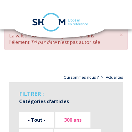
Panneau de gestion des cookies
Toggle
navigation
Aller
×
MESSAGE
La valeur soumise
changed DESC
dans
au
D'ERREUR
l'élément
Tri par date
n'est pas autorisée
contenu
principal
Qui sommes nous ?
Actualités
FILTRER :
Catégories d'articles
- Tout -
300 ans