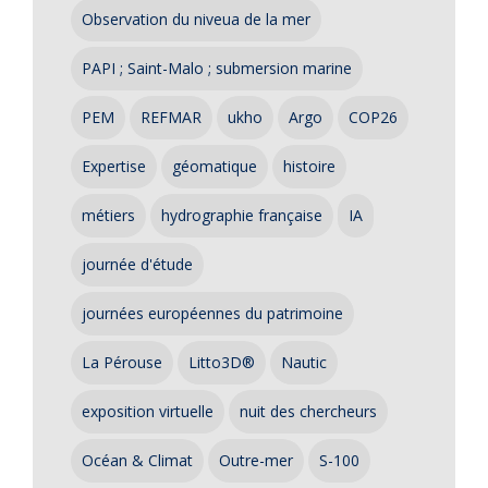
Observation du niveua de la mer
PAPI ; Saint-Malo ; submersion marine
PEM
REFMAR
ukho
Argo
COP26
Expertise
géomatique
histoire
métiers
hydrographie française
IA
journée d'étude
journées européennes du patrimoine
La Pérouse
Litto3D®
Nautic
exposition virtuelle
nuit des chercheurs
Océan & Climat
Outre-mer
S-100