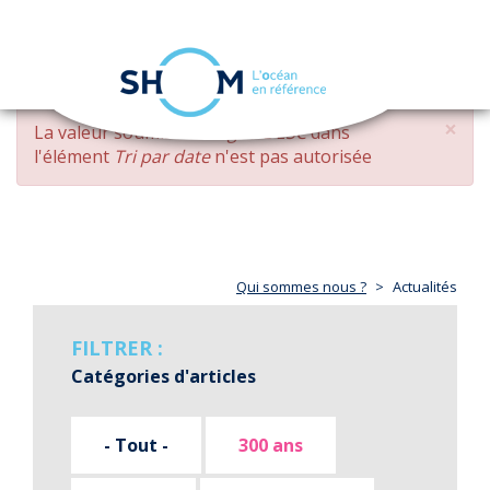
Panneau de gestion des cookies
Toggle
navigation
Aller
×
MESSAGE
La valeur soumise
changed DESC
dans
au
D'ERREUR
l'élément
Tri par date
n'est pas autorisée
contenu
principal
Qui sommes nous ?
Actualités
FILTRER :
Catégories d'articles
- Tout -
300 ans