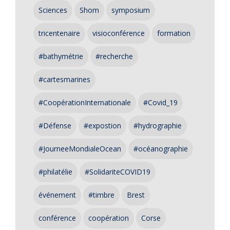
Sciences
Shom
symposium
tricentenaire
visioconférence
formation
#bathymétrie
#recherche
#cartesmarines
#CoopérationInternationale
#Covid_19
#Défense
#expostion
#hydrographie
#JourneeMondialeOcean
#océanographie
#philatélie
#SolidariteCOVID19
événement
#timbre
Brest
conférence
coopération
Corse