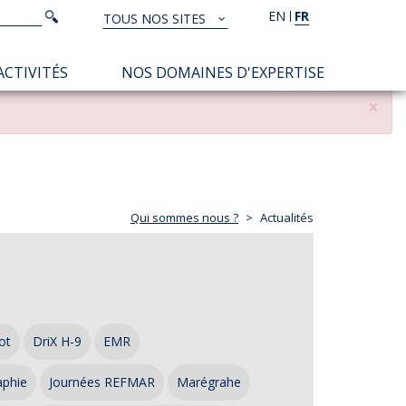
Rechercher
EN
FR
Rechercher
TOUS NOS SITES
TOUS
NOS
ACTIVITÉS
NOS DOMAINES D'EXPERTISE
SITES
×
Qui sommes nous ?
Actualités
ot
DriX H-9
EMR
aphie
Journées REFMAR
Marégrahe