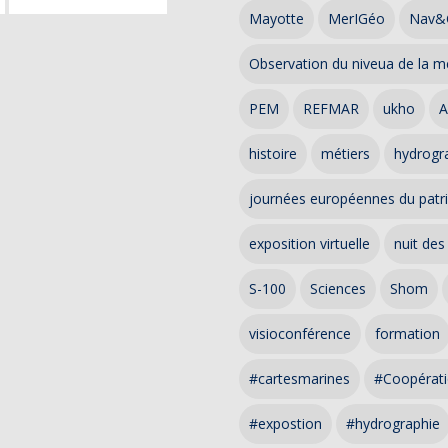
Mayotte
MerIGéo
Nav&
Observation du niveua de la m
PEM
REFMAR
ukho
A
histoire
métiers
hydrogra
journées européennes du patr
exposition virtuelle
nuit des
S-100
Sciences
Shom
visioconférence
formation
#cartesmarines
#Coopérati
#expostion
#hydrographie