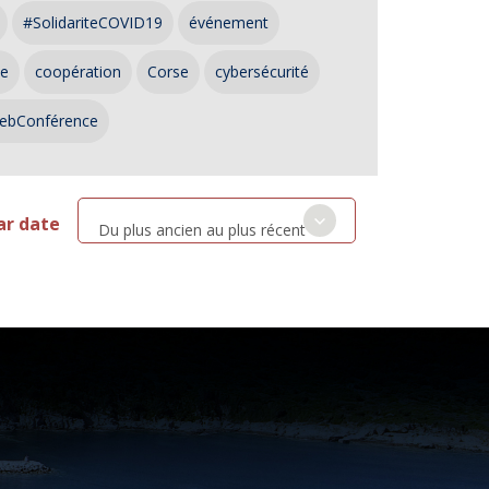
#SolidariteCOVID19
événement
ce
coopération
Corse
cybersécurité
ebConférence
ar date
Du plus ancien au plus récent