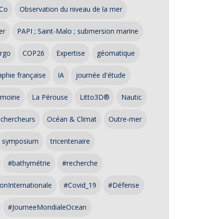
Co
Observation du niveau de la mer
er
PAPI ; Saint-Malo ; submersion marine
rgo
COP26
Expertise
géomatique
phie française
IA
journée d'étude
imoine
La Pérouse
Litto3D®
Nautic
 chercheurs
Océan & Climat
Outre-mer
symposium
tricentenaire
#bathymétrie
#recherche
onInternationale
#Covid_19
#Défense
#JourneeMondialeOcean