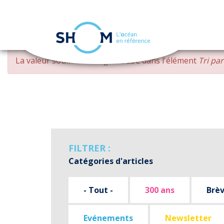
Panneau de gestion des cookies
Aller
MESSAGE
La valeur soumise
changed DESC
dans l'élément
Tri pa
au
D'ERREUR
contenu
principal
FILTRER :
Catégories d'articles
- Tout -
300 ans
Brè
Evénements
Newsletter