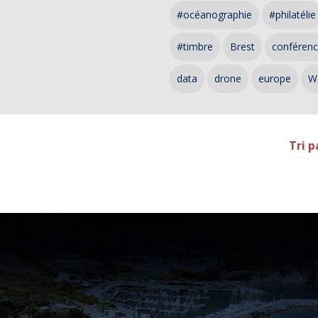
#océanographie
#philatélie
#timbre
Brest
conféren
data
drone
europe
W
Tri p