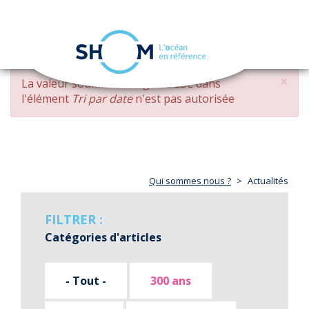
Panneau de gestion des cookies
Toggle
navigation
Aller
×
MESSAGE
La valeur soumise
changed DESC
dans
au
D'ERREUR
l'élément
Tri par date
n'est pas autorisée
contenu
principal
Qui sommes nous ?
Actualités
FILTRER :
Catégories d'articles
- Tout -
300 ans