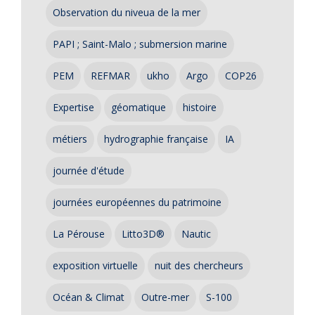
Observation du niveua de la mer
PAPI ; Saint-Malo ; submersion marine
PEM
REFMAR
ukho
Argo
COP26
Expertise
géomatique
histoire
métiers
hydrographie française
IA
journée d'étude
journées européennes du patrimoine
La Pérouse
Litto3D®
Nautic
exposition virtuelle
nuit des chercheurs
Océan & Climat
Outre-mer
S-100