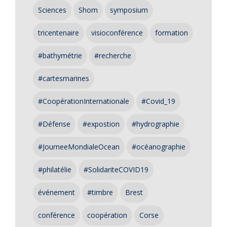
Sciences
Shom
symposium
tricentenaire
visioconférence
formation
#bathymétrie
#recherche
#cartesmarines
#CoopérationInternationale
#Covid_19
#Défense
#expostion
#hydrographie
#JourneeMondialeOcean
#océanographie
#philatélie
#SolidariteCOVID19
événement
#timbre
Brest
conférence
coopération
Corse