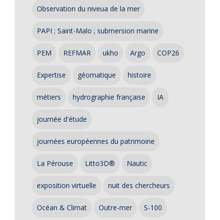
Observation du niveua de la mer
PAPI ; Saint-Malo ; submersion marine
PEM
REFMAR
ukho
Argo
COP26
Expertise
géomatique
histoire
métiers
hydrographie française
IA
journée d'étude
journées européennes du patrimoine
La Pérouse
Litto3D®
Nautic
exposition virtuelle
nuit des chercheurs
Océan & Climat
Outre-mer
S-100