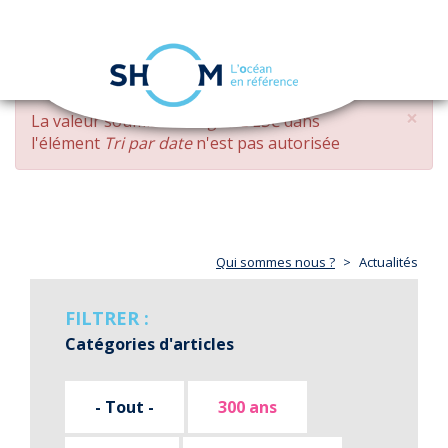
Panneau de gestion des cookies
Toggle
navigation
Aller
×
MESSAGE
La valeur soumise
changed DESC
dans
au
D'ERREUR
l'élément
Tri par date
n'est pas autorisée
contenu
principal
Qui sommes nous ?
Actualités
FILTRER :
Catégories d'articles
- Tout -
300 ans