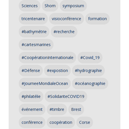
Sciences
Shom
symposium
tricentenaire
visioconférence
formation
#bathymétrie
#recherche
#cartesmarines
#CoopérationInternationale
#Covid_19
#Défense
#expostion
#hydrographie
#JourneeMondialeOcean
#océanographie
#philatélie
#SolidariteCOVID19
événement
#timbre
Brest
conférence
coopération
Corse