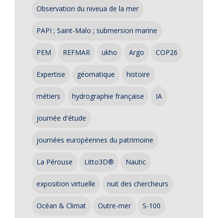
Observation du niveua de la mer
PAPI ; Saint-Malo ; submersion marine
PEM
REFMAR
ukho
Argo
COP26
Expertise
géomatique
histoire
métiers
hydrographie française
IA
journée d'étude
journées européennes du patrimoine
La Pérouse
Litto3D®
Nautic
exposition virtuelle
nuit des chercheurs
Océan & Climat
Outre-mer
S-100