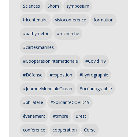
Sciences
Shom
symposium
tricentenaire
visioconférence
formation
#bathymétrie
#recherche
#cartesmarines
#CoopérationInternationale
#Covid_19
#Défense
#expostion
#hydrographie
#JourneeMondialeOcean
#océanographie
#philatélie
#SolidariteCOVID19
événement
#timbre
Brest
conférence
coopération
Corse