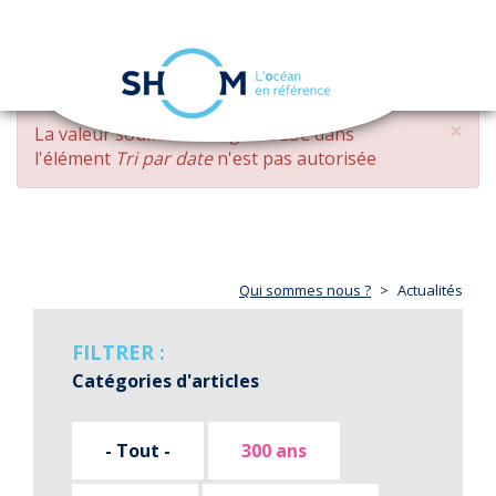
Panneau de gestion des cookies
Toggle
navigation
Aller
×
MESSAGE
La valeur soumise
changed DESC
dans
au
D'ERREUR
l'élément
Tri par date
n'est pas autorisée
contenu
principal
Qui sommes nous ?
Actualités
FILTRER :
Catégories d'articles
- Tout -
300 ans