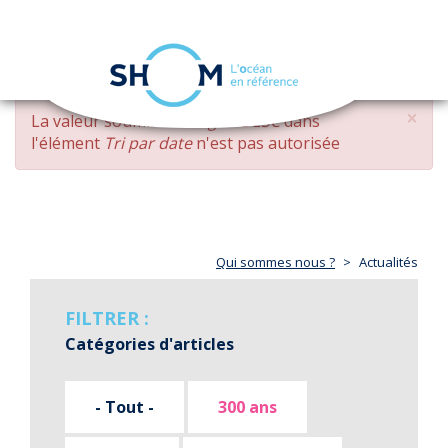
Panneau de gestion des cookies
Toggle
navigation
Aller
×
MESSAGE
La valeur soumise
changed DESC
dans
au
D'ERREUR
l'élément
Tri par date
n'est pas autorisée
contenu
principal
Qui sommes nous ?
Actualités
FILTRER :
Catégories d'articles
- Tout -
300 ans