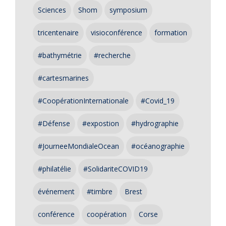
Sciences
Shom
symposium
tricentenaire
visioconférence
formation
#bathymétrie
#recherche
#cartesmarines
#CoopérationInternationale
#Covid_19
#Défense
#expostion
#hydrographie
#JourneeMondialeOcean
#océanographie
#philatélie
#SolidariteCOVID19
événement
#timbre
Brest
conférence
coopération
Corse