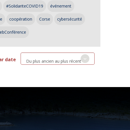
#SolidariteCOVID19
événement
ce
coopération
Corse
cybersécurité
ebConférence
ar date
Du plus ancien au plus récent