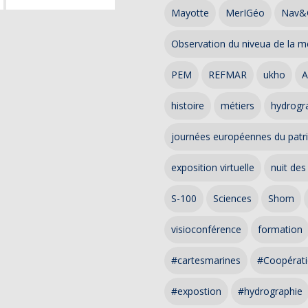
Mayotte
MerIGéo
Nav&
Observation du niveua de la m
PEM
REFMAR
ukho
A
histoire
métiers
hydrogra
journées européennes du patr
exposition virtuelle
nuit des
S-100
Sciences
Shom
visioconférence
formation
#cartesmarines
#Coopérati
#expostion
#hydrographie