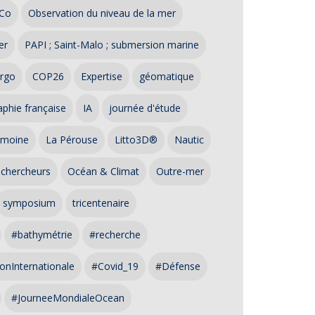
Co
Observation du niveau de la mer
er
PAPI ; Saint-Malo ; submersion marine
rgo
COP26
Expertise
géomatique
phie française
IA
journée d'étude
imoine
La Pérouse
Litto3D®
Nautic
 chercheurs
Océan & Climat
Outre-mer
symposium
tricentenaire
#bathymétrie
#recherche
onInternationale
#Covid_19
#Défense
#JourneeMondialeOcean