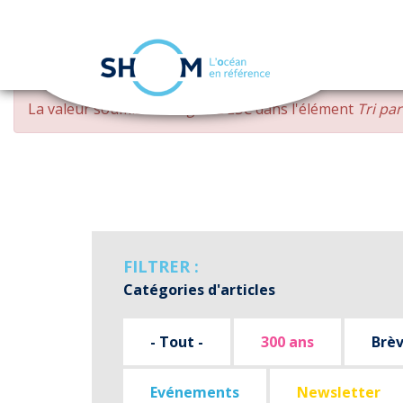
Panneau de gestion des cookies
Aller
MESSAGE
La valeur soumise
changed DESC
dans l'élément
Tri pa
au
D'ERREUR
contenu
principal
FILTRER :
Catégories d'articles
- Tout -
300 ans
Brè
Evénements
Newsletter