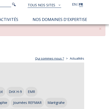
Rechercher
EN
FR
Rechercher
TOUS NOS SITES
TOUS
NOS
ACTIVITÉS
NOS DOMAINES D'EXPERTISE
SITES
×
Qui sommes nous ?
Actualités
ot
DriX H-9
EMR
aphie
Journées REFMAR
Marégrahe