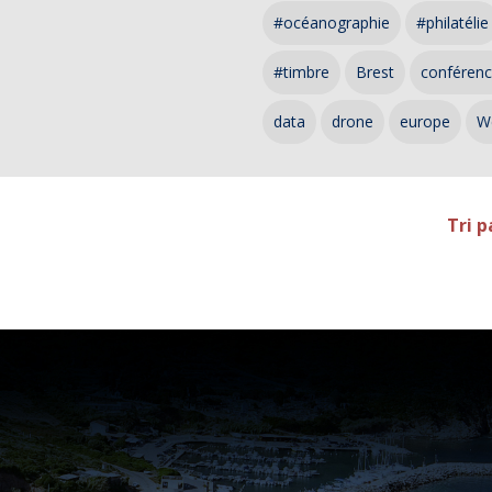
#océanographie
#philatélie
#timbre
Brest
conféren
data
drone
europe
W
Tri p