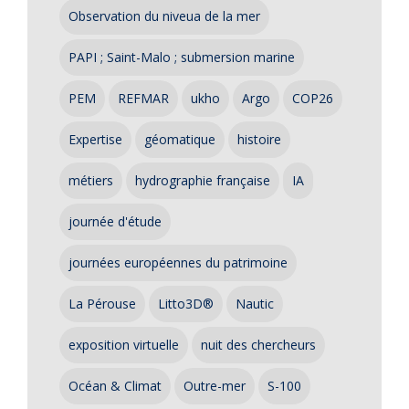
Observation du niveua de la mer
PAPI ; Saint-Malo ; submersion marine
PEM
REFMAR
ukho
Argo
COP26
Expertise
géomatique
histoire
métiers
hydrographie française
IA
journée d'étude
journées européennes du patrimoine
La Pérouse
Litto3D®
Nautic
exposition virtuelle
nuit des chercheurs
Océan & Climat
Outre-mer
S-100