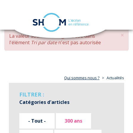
Panneau de gestion des cookies
Toggle
navigation
Aller
×
MESSAGE
La valeur soumise
changed DESC
dans
au
D'ERREUR
l'élément
Tri par date
n'est pas autorisée
contenu
principal
Qui sommes nous ?
Actualités
FILTRER :
Catégories d'articles
- Tout -
300 ans