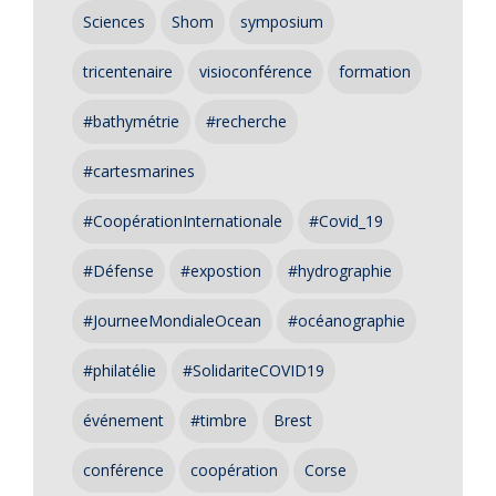
Sciences
Shom
symposium
tricentenaire
visioconférence
formation
#bathymétrie
#recherche
#cartesmarines
#CoopérationInternationale
#Covid_19
#Défense
#expostion
#hydrographie
#JourneeMondialeOcean
#océanographie
#philatélie
#SolidariteCOVID19
événement
#timbre
Brest
conférence
coopération
Corse