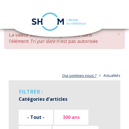
Panneau de gestion des cookies
Toggle
navigation
Aller
×
MESSAGE
La valeur soumise
changed DESC
dans
au
D'ERREUR
l'élément
Tri par date
n'est pas autorisée
contenu
principal
Qui sommes nous ?
Actualités
FILTRER :
Catégories d'articles
- Tout -
300 ans