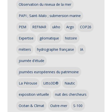
Observation du niveua de la mer
PAPI ; Saint-Malo ; submersion marine
PEM
REFMAR
ukho
Argo
COP26
Expertise
géomatique
histoire
métiers
hydrographie française
IA
journée d'étude
journées européennes du patrimoine
La Pérouse
Litto3D®
Nautic
exposition virtuelle
nuit des chercheurs
Océan & Climat
Outre-mer
S-100