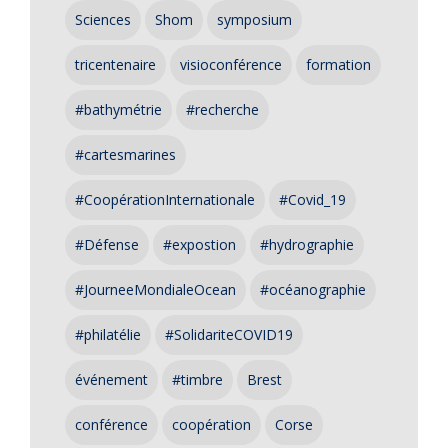
Sciences
Shom
symposium
tricentenaire
visioconférence
formation
#bathymétrie
#recherche
#cartesmarines
#CoopérationInternationale
#Covid_19
#Défense
#expostion
#hydrographie
#JourneeMondialeOcean
#océanographie
#philatélie
#SolidariteCOVID19
événement
#timbre
Brest
conférence
coopération
Corse