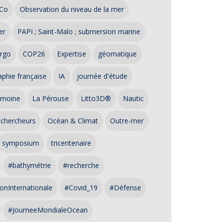
Co
Observation du niveau de la mer
er
PAPI ; Saint-Malo ; submersion marine
rgo
COP26
Expertise
géomatique
phie française
IA
journée d'étude
imoine
La Pérouse
Litto3D®
Nautic
 chercheurs
Océan & Climat
Outre-mer
symposium
tricentenaire
#bathymétrie
#recherche
onInternationale
#Covid_19
#Défense
#JourneeMondialeOcean