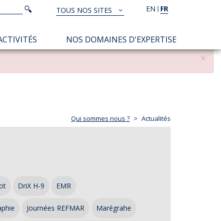
Rechercher
EN
FR
Rechercher
TOUS NOS SITES
TOUS
NOS
ACTIVITÉS
NOS DOMAINES D'EXPERTISE
SITES
×
Qui sommes nous ?
Actualités
ot
DriX H-9
EMR
aphie
Journées REFMAR
Marégrahe