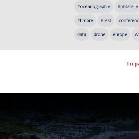
#océanographie
#philatélie
#timbre
Brest
conféren
data
drone
europe
W
Tri p