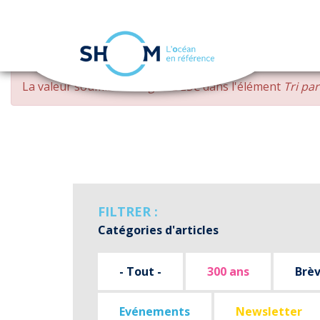
Panneau de gestion des cookies
Aller
MESSAGE
La valeur soumise
changed DESC
dans l'élément
Tri pa
au
D'ERREUR
contenu
principal
FILTRER :
Catégories d'articles
- Tout -
300 ans
Brè
Evénements
Newsletter