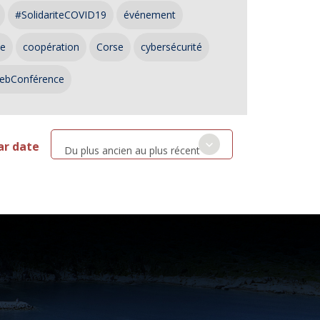
#SolidariteCOVID19
événement
ce
coopération
Corse
cybersécurité
ebConférence
ar date
Du plus ancien au plus récent