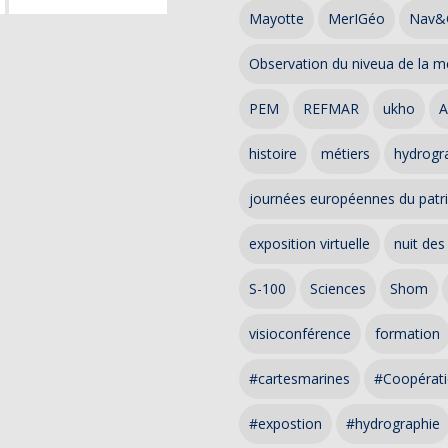
Mayotte
MerIGéo
Nav&
Observation du niveua de la m
PEM
REFMAR
ukho
A
histoire
métiers
hydrogra
journées européennes du patr
exposition virtuelle
nuit des
S-100
Sciences
Shom
visioconférence
formation
#cartesmarines
#Coopérati
#expostion
#hydrographie