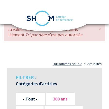
Panneau de gestion des cookies
Toggle
navigation
Aller
×
MESSAGE
La valeur soumise
changed DESC
dans
au
D'ERREUR
l'élément
Tri par date
n'est pas autorisée
contenu
principal
Qui sommes nous ?
Actualités
FILTRER :
Catégories d'articles
- Tout -
300 ans