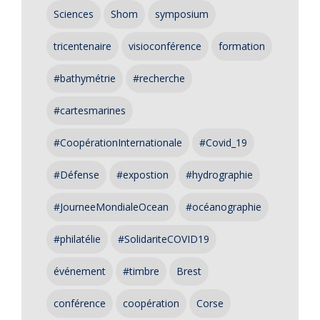
Sciences
Shom
symposium
tricentenaire
visioconférence
formation
#bathymétrie
#recherche
#cartesmarines
#CoopérationInternationale
#Covid_19
#Défense
#expostion
#hydrographie
#JourneeMondialeOcean
#océanographie
#philatélie
#SolidariteCOVID19
événement
#timbre
Brest
conférence
coopération
Corse