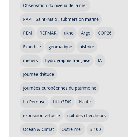
Observation du niveua de la mer
PAPI ; Saint-Malo ; submersion marine
PEM
REFMAR
ukho
Argo
COP26
Expertise
géomatique
histoire
métiers
hydrographie française
IA
journée d'étude
journées européennes du patrimoine
La Pérouse
Litto3D®
Nautic
exposition virtuelle
nuit des chercheurs
Océan & Climat
Outre-mer
S-100