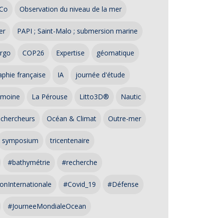
Co
Observation du niveau de la mer
er
PAPI ; Saint-Malo ; submersion marine
rgo
COP26
Expertise
géomatique
phie française
IA
journée d'étude
imoine
La Pérouse
Litto3D®
Nautic
 chercheurs
Océan & Climat
Outre-mer
symposium
tricentenaire
#bathymétrie
#recherche
onInternationale
#Covid_19
#Défense
#JourneeMondialeOcean