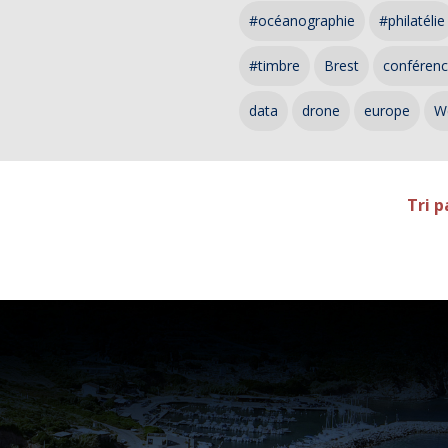
#océanographie
#philatélie
#timbre
Brest
conféren
data
drone
europe
W
Tri p