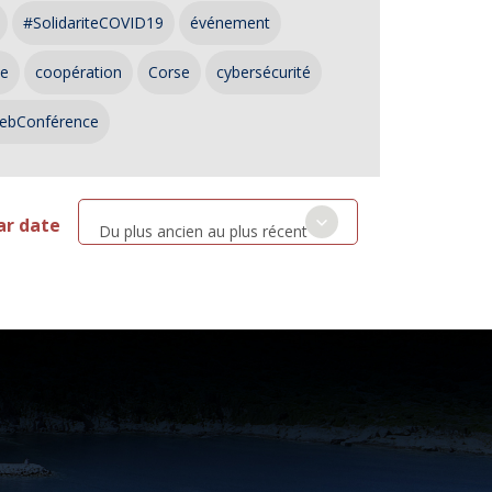
#SolidariteCOVID19
événement
ce
coopération
Corse
cybersécurité
ebConférence
ar date
Du plus ancien au plus récent