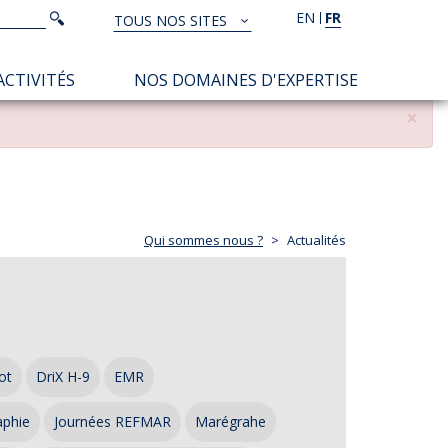
Rechercher
EN
FR
Rechercher
TOUS NOS SITES
TOUS
NOS
ACTIVITÉS
NOS DOMAINES D'EXPERTISE
SITES
×
Qui sommes nous ?
Actualités
ot
DriX H-9
EMR
aphie
Journées REFMAR
Marégrahe