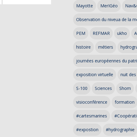
Mayotte
MerIGéo
Nav&
Observation du niveua de la m
PEM
REFMAR
ukho
A
histoire
métiers
hydrogra
journées européennes du patr
exposition virtuelle
nuit des
S-100
Sciences
Shom
visioconférence
formation
#cartesmarines
#Coopérati
#expostion
#hydrographie