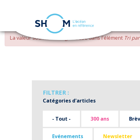
Panneau de gestion des cookies
Aller
MESSAGE
La valeur soumise
changed DESC
dans l'élément
Tri pa
au
D'ERREUR
contenu
principal
FILTRER :
Catégories d'articles
- Tout -
300 ans
Brè
Evénements
Newsletter