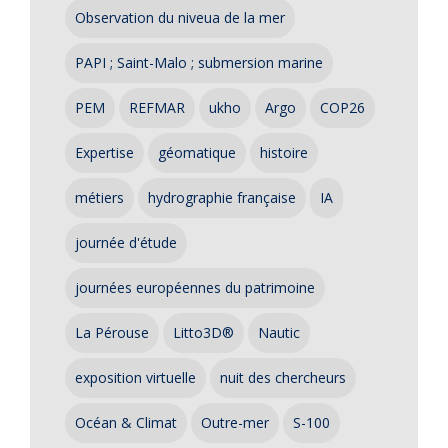
Observation du niveua de la mer
PAPI ; Saint-Malo ; submersion marine
PEM
REFMAR
ukho
Argo
COP26
Expertise
géomatique
histoire
métiers
hydrographie française
IA
journée d'étude
journées européennes du patrimoine
La Pérouse
Litto3D®
Nautic
exposition virtuelle
nuit des chercheurs
Océan & Climat
Outre-mer
S-100