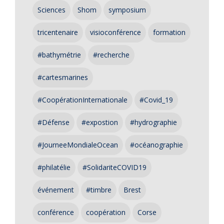
Sciences
Shom
symposium
tricentenaire
visioconférence
formation
#bathymétrie
#recherche
#cartesmarines
#CoopérationInternationale
#Covid_19
#Défense
#expostion
#hydrographie
#JourneeMondialeOcean
#océanographie
#philatélie
#SolidariteCOVID19
événement
#timbre
Brest
conférence
coopération
Corse