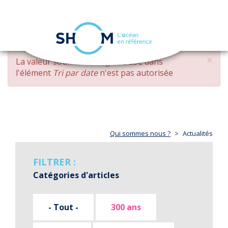
Panneau de gestion des cookies
Toggle
navigation
Aller
×
MESSAGE
La valeur soumise
changed DESC
dans
au
D'ERREUR
l'élément
Tri par date
n'est pas autorisée
contenu
principal
Qui sommes nous ?
Actualités
FILTRER :
Catégories d'articles
- Tout -
300 ans