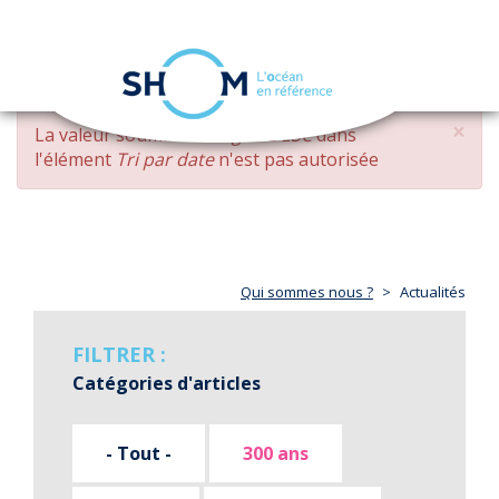
Panneau de gestion des cookies
Toggle
navigation
Aller
×
MESSAGE
La valeur soumise
changed DESC
dans
au
D'ERREUR
l'élément
Tri par date
n'est pas autorisée
contenu
principal
Qui sommes nous ?
Actualités
FILTRER :
Catégories d'articles
- Tout -
300 ans