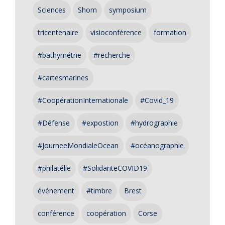
Sciences
Shom
symposium
tricentenaire
visioconférence
formation
#bathymétrie
#recherche
#cartesmarines
#CoopérationInternationale
#Covid_19
#Défense
#expostion
#hydrographie
#JourneeMondialeOcean
#océanographie
#philatélie
#SolidariteCOVID19
événement
#timbre
Brest
conférence
coopération
Corse