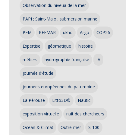
Observation du niveua de la mer
PAPI ; Saint-Malo ; submersion marine
PEM
REFMAR
ukho
Argo
COP26
Expertise
géomatique
histoire
métiers
hydrographie française
IA
journée d'étude
journées européennes du patrimoine
La Pérouse
Litto3D®
Nautic
exposition virtuelle
nuit des chercheurs
Océan & Climat
Outre-mer
S-100