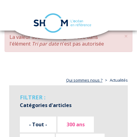
Panneau de gestion des cookies
Toggle
navigation
Aller
×
MESSAGE
La valeur soumise
changed DESC
dans
au
D'ERREUR
l'élément
Tri par date
n'est pas autorisée
contenu
principal
Qui sommes nous ?
Actualités
FILTRER :
Catégories d'articles
- Tout -
300 ans