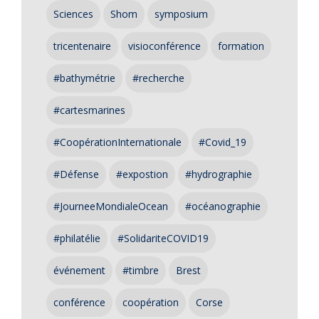
Sciences
Shom
symposium
tricentenaire
visioconférence
formation
#bathymétrie
#recherche
#cartesmarines
#CoopérationInternationale
#Covid_19
#Défense
#expostion
#hydrographie
#JourneeMondialeOcean
#océanographie
#philatélie
#SolidariteCOVID19
événement
#timbre
Brest
conférence
coopération
Corse