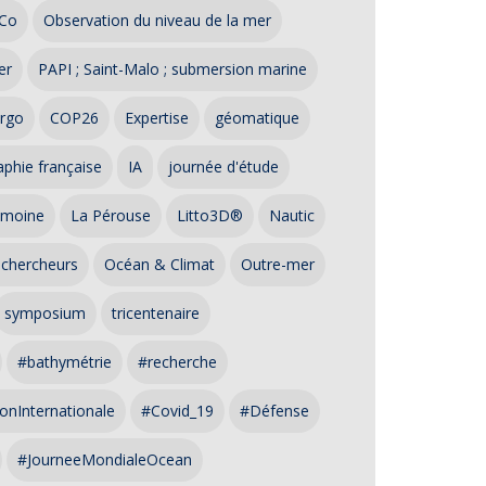
Co
Observation du niveau de la mer
er
PAPI ; Saint-Malo ; submersion marine
rgo
COP26
Expertise
géomatique
phie française
IA
journée d'étude
imoine
La Pérouse
Litto3D®
Nautic
 chercheurs
Océan & Climat
Outre-mer
symposium
tricentenaire
#bathymétrie
#recherche
onInternationale
#Covid_19
#Défense
#JourneeMondialeOcean