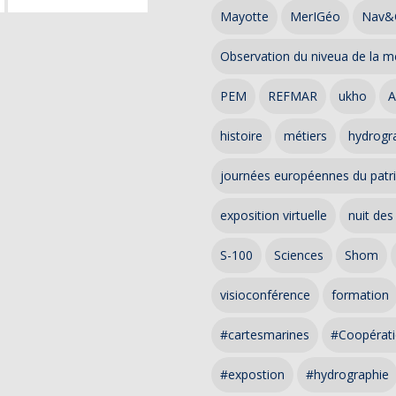
Mayotte
MerIGéo
Nav&
Observation du niveua de la m
PEM
REFMAR
ukho
A
histoire
métiers
hydrogra
journées européennes du patr
exposition virtuelle
nuit des
S-100
Sciences
Shom
visioconférence
formation
#cartesmarines
#Coopérati
#expostion
#hydrographie