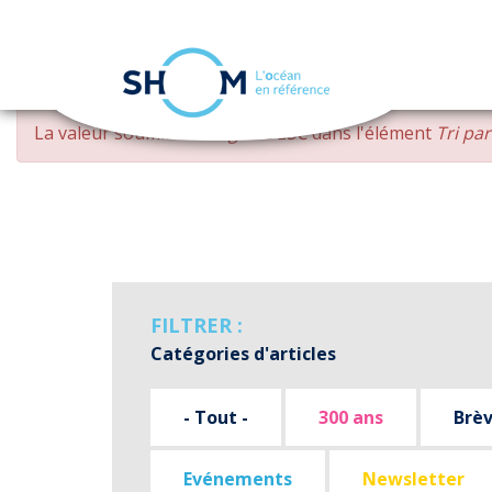
Panneau de gestion des cookies
Aller
MESSAGE
La valeur soumise
changed DESC
dans l'élément
Tri pa
au
D'ERREUR
contenu
principal
FILTRER :
Catégories d'articles
- Tout -
300 ans
Brè
Evénements
Newsletter