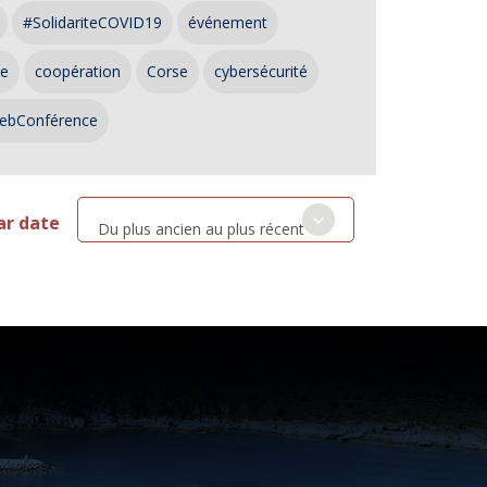
#SolidariteCOVID19
événement
ce
coopération
Corse
cybersécurité
ebConférence
ar date
Du plus ancien au plus récent