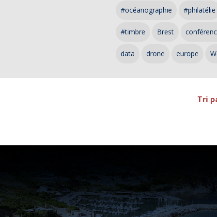
#océanographie
#philatélie
#timbre
Brest
conféren
data
drone
europe
W
Tri p