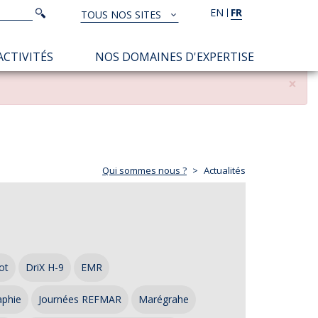
Rechercher
EN
FR
Rechercher
TOUS NOS SITES
TOUS
NOS
ACTIVITÉS
NOS DOMAINES D'EXPERTISE
SITES
×
Qui sommes nous ?
Actualités
ot
DriX H-9
EMR
aphie
Journées REFMAR
Marégrahe