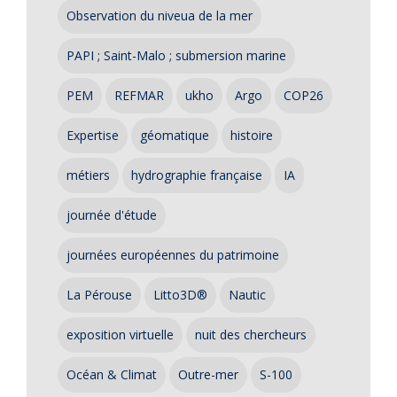
Observation du niveua de la mer
PAPI ; Saint-Malo ; submersion marine
PEM
REFMAR
ukho
Argo
COP26
Expertise
géomatique
histoire
métiers
hydrographie française
IA
journée d'étude
journées européennes du patrimoine
La Pérouse
Litto3D®
Nautic
exposition virtuelle
nuit des chercheurs
Océan & Climat
Outre-mer
S-100