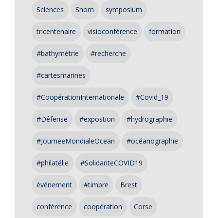
Sciences
Shom
symposium
tricentenaire
visioconférence
formation
#bathymétrie
#recherche
#cartesmarines
#CoopérationInternationale
#Covid_19
#Défense
#expostion
#hydrographie
#JourneeMondialeOcean
#océanographie
#philatélie
#SolidariteCOVID19
événement
#timbre
Brest
conférence
coopération
Corse