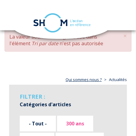
Panneau de gestion des cookies
Toggle
navigation
Aller
×
MESSAGE
La valeur soumise
changed DESC
dans
au
D'ERREUR
l'élément
Tri par date
n'est pas autorisée
contenu
principal
Qui sommes nous ?
Actualités
FILTRER :
Catégories d'articles
- Tout -
300 ans