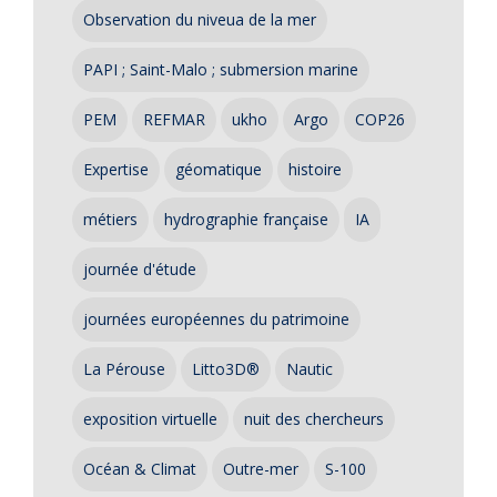
Observation du niveua de la mer
PAPI ; Saint-Malo ; submersion marine
PEM
REFMAR
ukho
Argo
COP26
Expertise
géomatique
histoire
métiers
hydrographie française
IA
journée d'étude
journées européennes du patrimoine
La Pérouse
Litto3D®
Nautic
exposition virtuelle
nuit des chercheurs
Océan & Climat
Outre-mer
S-100