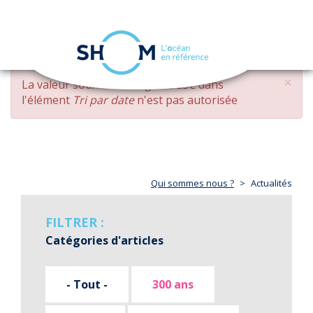
Panneau de gestion des cookies
Toggle
navigation
Aller
×
MESSAGE
La valeur soumise
changed DESC
dans
au
D'ERREUR
l'élément
Tri par date
n'est pas autorisée
contenu
principal
Qui sommes nous ?
Actualités
FILTRER :
Catégories d'articles
- Tout -
300 ans