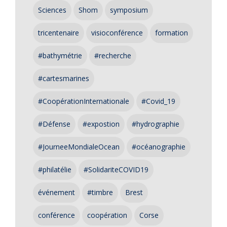
Sciences
Shom
symposium
tricentenaire
visioconférence
formation
#bathymétrie
#recherche
#cartesmarines
#CoopérationInternationale
#Covid_19
#Défense
#expostion
#hydrographie
#JourneeMondialeOcean
#océanographie
#philatélie
#SolidariteCOVID19
événement
#timbre
Brest
conférence
coopération
Corse